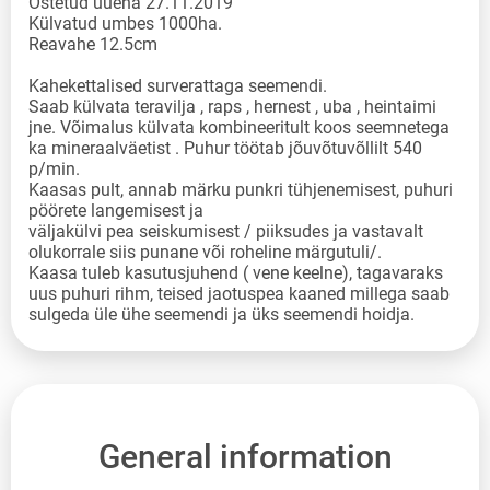
Ostetud uuena 27.11.2019
Külvatud umbes 1000ha.
Reavahe 12.5cm
Kahekettalised surverattaga seemendi.
Saab külvata teravilja , raps , hernest , uba , heintaimi
jne. Võimalus külvata kombineeritult koos seemnetega
ka mineraalväetist . Puhur töötab jõuvõtuvõllilt 540
p/min.
Kaasas pult, annab märku punkri tühjenemisest, puhuri
pöörete langemisest ja
väljakülvi pea seiskumisest / piiksudes ja vastavalt
olukorrale siis punane või roheline märgutuli/.
Kaasa tuleb kasutusjuhend ( vene keelne), tagavaraks
uus puhuri rihm, teised jaotuspea kaaned millega saab
sulgeda üle ühe seemendi ja üks seemendi hoidja.
General information