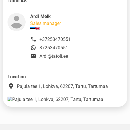
Tatoli AS
Ardi Melk
Sales manager
+37253470551
37253470551
Ardi@tatoli.ee
Location
place
Pajula tee 1, Lohkva, 62207, Tartu, Tartumaa