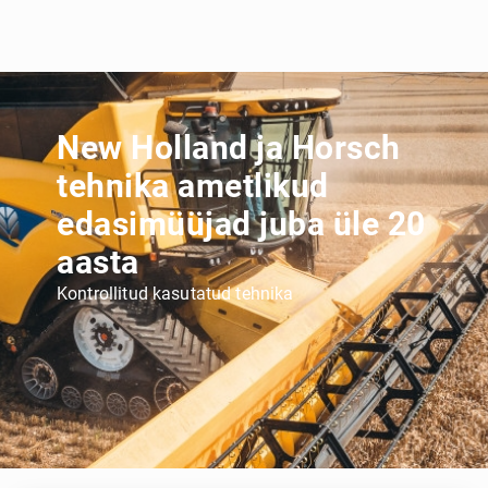
New Holland ja Horsch
tehnika ametlikud
edasimüüjad juba üle 20
aasta
Kontrollitud kasutatud tehnika