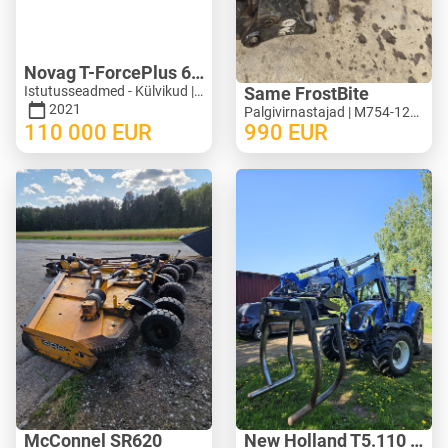
Novag T-ForcePlus 650
Istutusseadmed - Külvikud | M246-9751
Same FrostBite
2021
Palgivirnastajad | M754-1269
110 000
EUR
990
EUR
McConnel SR620
New Holland T5.110 ElectroCommand