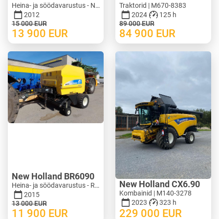
Heina- ja söödavarustus - Niidukid | M620-1071
Traktorid | M670-8383
2012
2024
125 h
15 000
EUR
89 000
EUR
13 900
EUR
84 900
EUR
New Holland BR6090
New Holland CX6.90
Heina- ja söödavarustus - Ruloonpressid | M388-0128
Kombainid | M140-3278
2015
2023
323 h
13 000
EUR
11 900
EUR
229 000
EUR