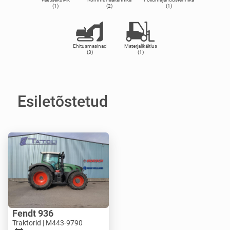
(1)
(2)
(1)
Ehitusmasinad
Materjalikäitlus
(3)
(1)
Esiletõstetud
Fendt 936
Traktorid | M443-9790