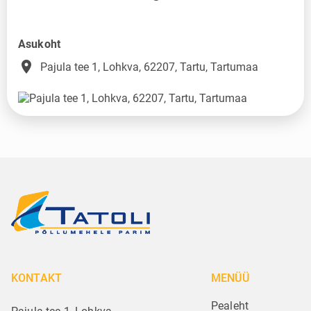
Asukoht
place
Pajula tee 1, Lohkva, 62207, Tartu, Tartumaa
KONTAKT
MENÜÜ
Pealeht