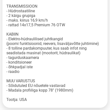
TRANSMISSIOON
- Hüdrostaatiline
- 2 käigu grupiga
- maks. kiirus 16,9 km/h
- rattad 14x17,5 Premium 76 OTW
KABIIN
- Elektro-hüdraulilised juhtkangid
(poomi funktsioonid, reevers, lisaväljavõtte juhtimine)
- 8 tolline pardakompuuter, kus saab infot ning
seadistada masinat (mootorit, hüdraulikat)
- tagurduskaamera
- konditsioneer
- õhkpadjal iste
- raadio
MUU VARUSTUS
- Sõidutuled EU nõuetele vastavad
- Madala profiiliga kopp 78" (1980mm)