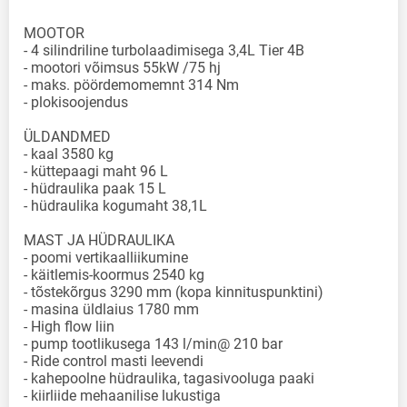
MOOTOR
- 4 silindriline turbolaadimisega 3,4L Tier 4B
- mootori võimsus 55kW /75 hj
- maks. pöördemomemnt 314 Nm
- plokisoojendus
ÜLDANDMED
- kaal 3580 kg
- küttepaagi maht 96 L
- hüdraulika paak 15 L
- hüdraulika kogumaht 38,1L
MAST JA HÜDRAULIKA
- poomi vertikaalliikumine
- käitlemis-koormus 2540 kg
- tõstekõrgus 3290 mm (kopa kinnituspunktini)
- masina üldlaius 1780 mm
- High flow liin
- pump tootlikusega 143 l/min@ 210 bar
- Ride control masti leevendi
- kahepoolne hüdraulika, tagasivooluga paaki
- kiirliide mehaanilise lukustiga