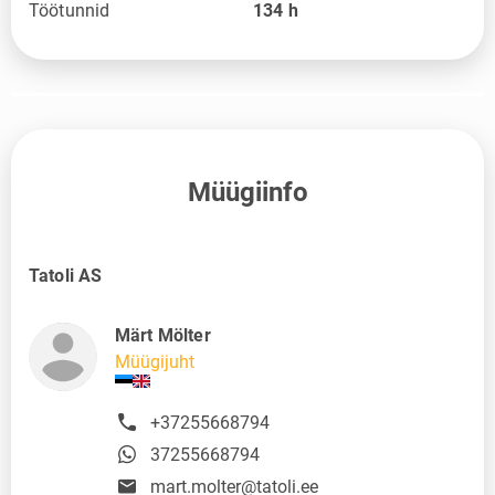
Töötunnid
134
h
Müügiinfo
Tatoli AS
Märt Mölter
Müügijuht
+37255668794
37255668794
mart.molter@tatoli.ee