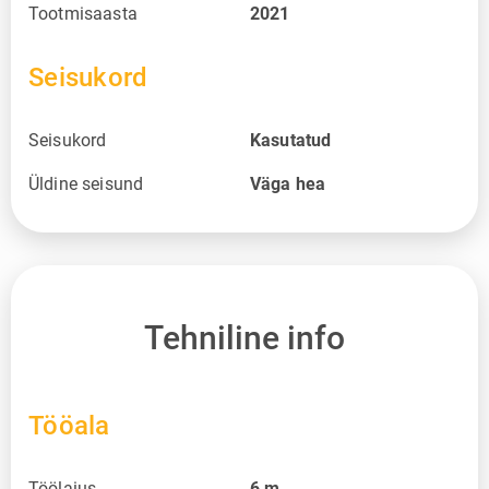
Tootmisaasta
2021
Seisukord
Seisukord
Kasutatud
Üldine seisund
Väga hea
Tehniline info
Tööala
Töölaius
6
m