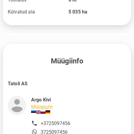
Külvatud ala
5 035
ha
Müügiinfo
Tatoli AS
Argo Kivi
Müügijuht
+3725097456
3725097456