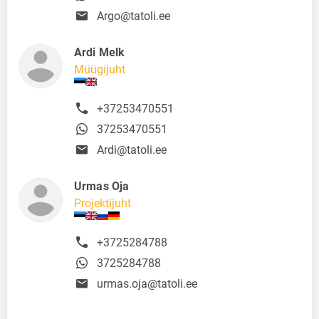
Argo@tatoli.ee
Ardi Melk
Müügijuht
+37253470551
37253470551
Ardi@tatoli.ee
Urmas Oja
Projektijuht
+3725284788
3725284788
urmas.oja@tatoli.ee