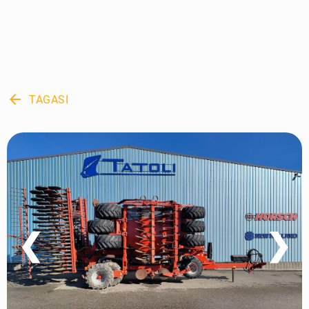
arrow_back
TAGASI
❮
❯