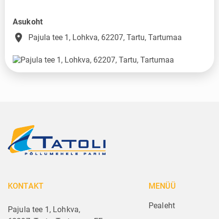
Asukoht
place
Pajula tee 1, Lohkva, 62207, Tartu, Tartumaa
KONTAKT
MENÜÜ
Pealeht
Pajula tee 1, Lohkva,