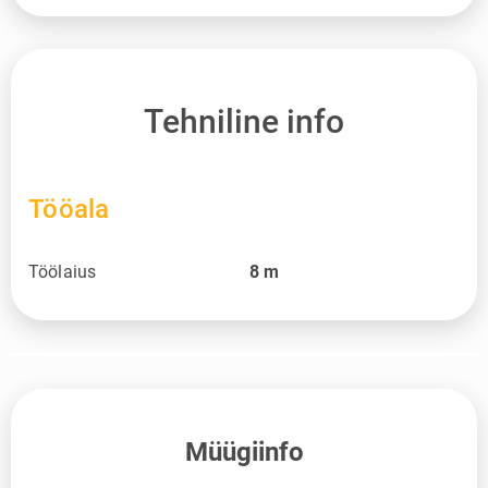
Tehniline info
Tööala
Töölaius
8
m
Müügiinfo