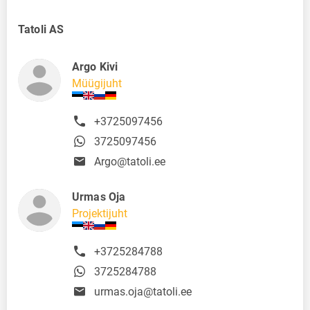
Tatoli AS
Argo Kivi
Müügijuht
+3725097456
3725097456
Argo@tatoli.ee
Urmas Oja
Projektijuht
+3725284788
3725284788
urmas.oja@tatoli.ee