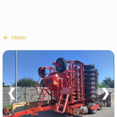
arrow_back
TAGASI
❮
❯