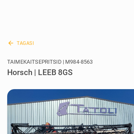
arrow_back
TAGASI
TAIMEKAITSEPRITSID | M984-8563
Horsch | LEEB 8GS