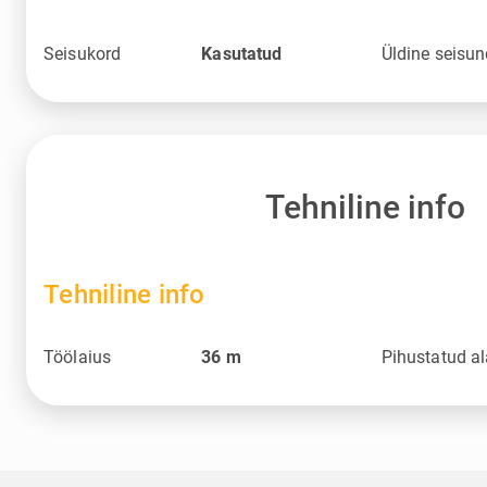
Seisukord
Kasutatud
Üldine seisu
Tehniline info
Tehniline info
Töölaius
36
m
Pihustatud a