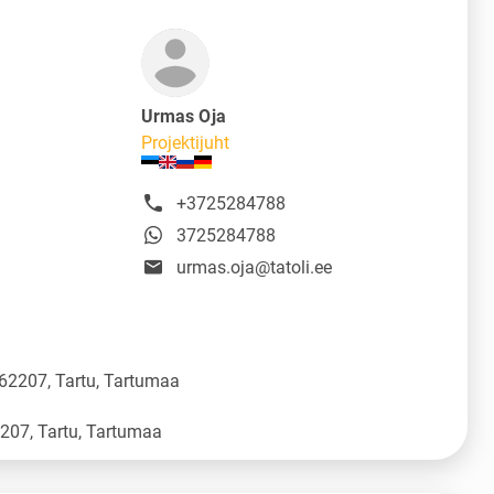
Urmas Oja
Projektijuht
+3725284788
3725284788
urmas.oja@tatoli.ee
 62207, Tartu, Tartumaa