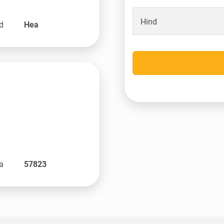
Hind
nd
Hea
la
57823