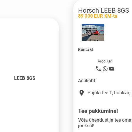
Horsch LEEB 8GS
89 000 EUR KM-ta
Kontakt
Argo Kivi
LEEB 8GS
Asukoht
place
Pajula tee 1, Lohkva,
Tee pakkumine!
Võta ühendust ja tee om
jooksul!