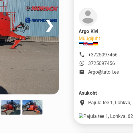
❯
Argo Kivi
Müügijuht
+3725097456
3725097456
Argo@tatoli.ee
Asukoht
place
Pajula tee 1, Lohkva,