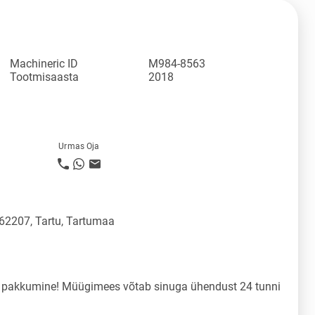
Machineric ID
M984-8563
Tootmisaasta
2018
Urmas Oja
 62207, Tartu, Tartumaa
a pakkumine! Müügimees võtab sinuga ühendust 24 tunni