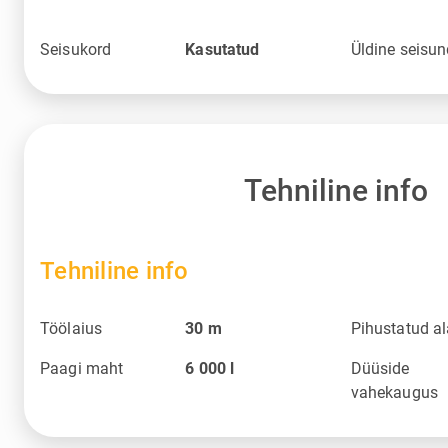
Seisukord
Kasutatud
Üldine seisu
Tehniline info
Tehniline info
Töölaius
30
m
Pihustatud a
Paagi maht
6 000
l
Düüside
vahekaugus