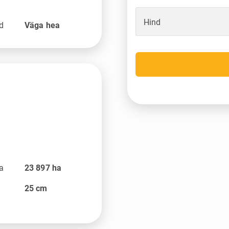
Hind
nd
Väga hea
la
23 897
ha
25
cm