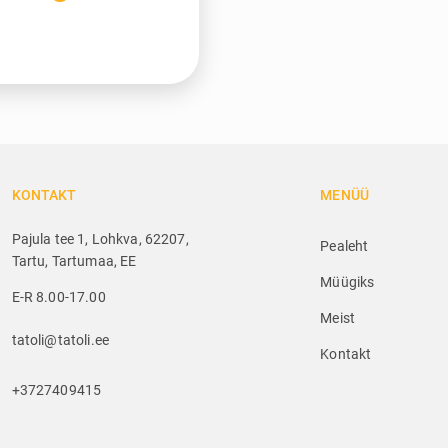
KONTAKT
MENÜÜ
Pajula tee 1, Lohkva, 62207,
Pealeht
Tartu, Tartumaa, EE
Müügiks
E-R 8.00-17.00
Meist
tatoli@tatoli.ee
Kontakt
+3727409415