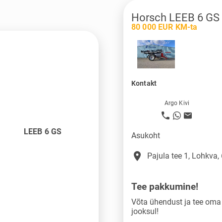
Horsch LEEB 6 GS
80 000 EUR KM-ta
Kontakt
Argo Kivi
LEEB 6 GS
Asukoht
place
Pajula tee 1, Lohkva,
Tee pakkumine!
Võta ühendust ja tee om
jooksul!