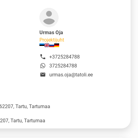
Urmas Oja
Projektijuht
+3725284788
3725284788
urmas.oja@tatoli.ee
 62207, Tartu, Tartumaa