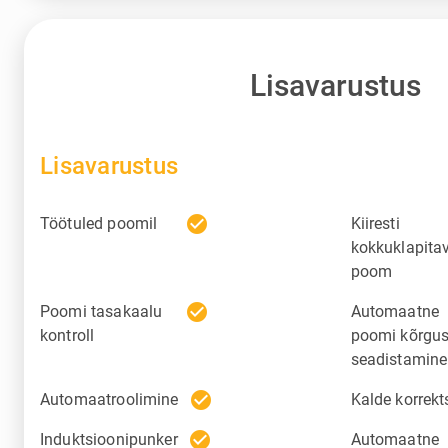
Lisavarustus
Lisavarustus
check_circle
Töötuled poomil
Kiiresti
kokkuklapita
poom
check_circle
Poomi tasakaalu
Automaatne
kontroll
poomi kõrgu
seadistamine
check_circle
Automaatroolimine
Kalde korrekt
check_circle
Induktsioonipunker
Automaatne