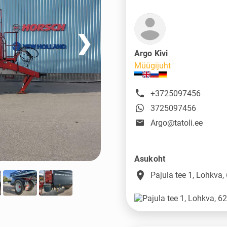
❯
Argo Kivi
Müügijuht
+3725097456
3725097456
Argo@tatoli.ee
Asukoht
place
Pajula tee 1, Lohkva,