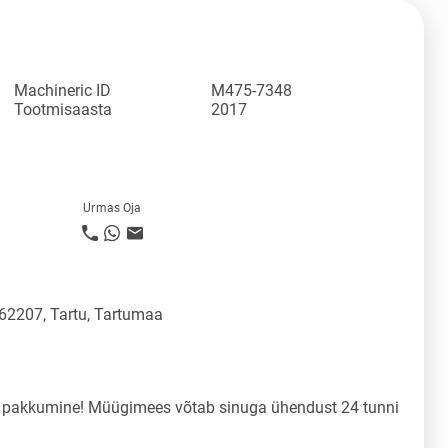
Machineric ID
M475-7348
Tootmisaasta
2017
Urmas Oja
 62207, Tartu, Tartumaa
a pakkumine! Müügimees võtab sinuga ühendust 24 tunni