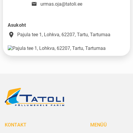
urmas.oja@tatoli.ee
Asukoht
place
Pajula tee 1, Lohkva, 62207, Tartu, Tartumaa
KONTAKT
MENÜÜ