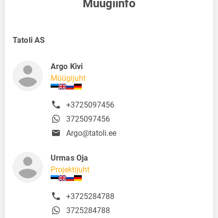
Müügiinfo
Tatoli AS
Argo Kivi
Müügijuht
+3725097456
3725097456
Argo@tatoli.ee
Urmas Oja
Projektijuht
+3725284788
3725284788