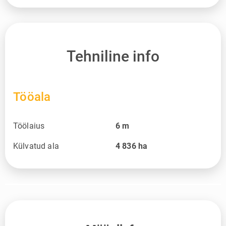
Tehniline info
Tööala
Töölaius
6
m
Külvatud ala
4 836
ha