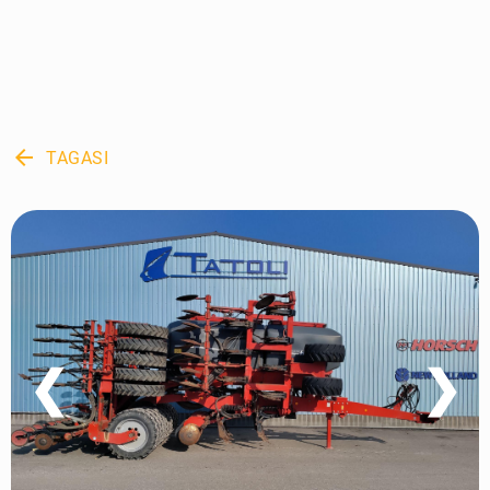
arrow_back
TAGASI
❮
❯