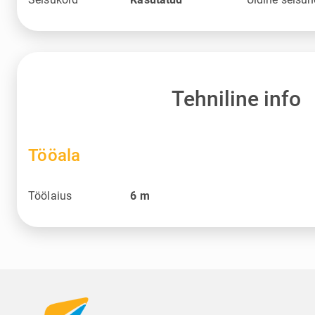
Tehniline info
Tööala
Töölaius
6
m