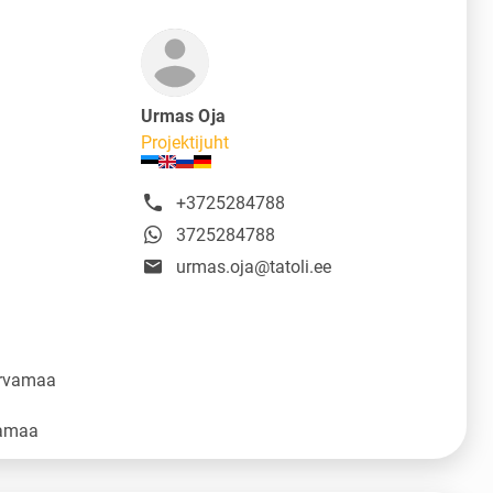
Urmas Oja
Projektijuht
+3725284788
3725284788
urmas.oja@tatoli.ee
ärvamaa