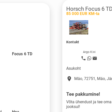
Horsch Focus 6 T
85 000 EUR KM-ta
Kontakt
Argo Kivi
Focus 6 TD
Asukoht
place
Mäo, 72751, Mäo, J
Tee pakkumine!
Võta ühendust ja tee om
jooksul!
nd
Hea