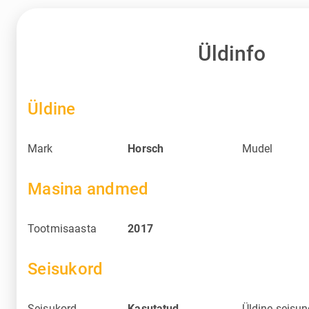
Üldinfo
Üldine
Mark
Horsch
Mudel
Masina andmed
Tootmisaasta
2017
Seisukord
Seisukord
Kasutatud
Üldine seisu