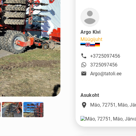
❯
Argo Kivi
Müügijuht
+3725097456
3725097456
Argo@tatoli.ee
Asukoht
place
Mäo, 72751, Mäo, J