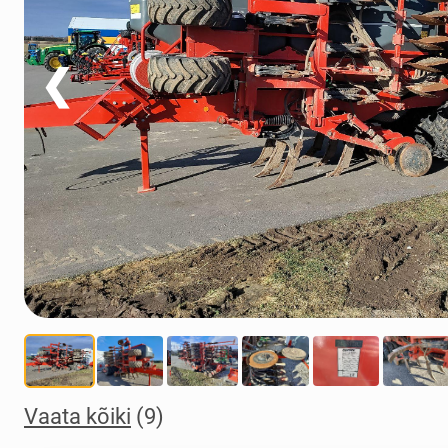
❮
Vaata kõiki
(9)