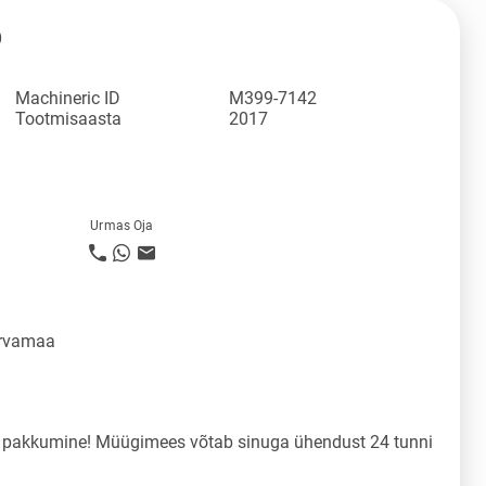
D
Machineric ID
M399-7142
Tootmisaasta
2017
Urmas Oja
ärvamaa
a pakkumine! Müügimees võtab sinuga ühendust 24 tunni