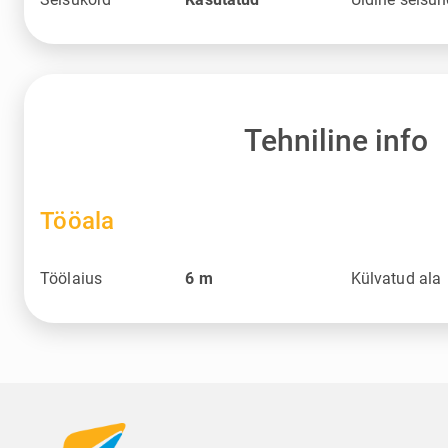
Tehniline info
Tööala
Töölaius
6
m
Külvatud ala