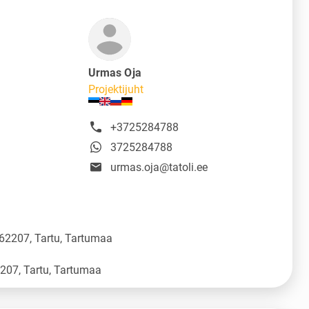
Urmas Oja
Projektijuht
+3725284788
3725284788
urmas.oja@tatoli.ee
 62207, Tartu, Tartumaa