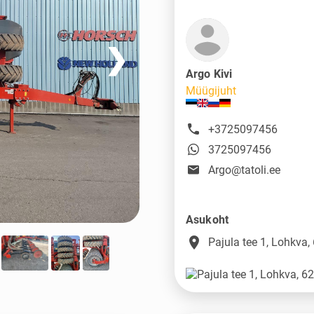
❯
Argo Kivi
Müügijuht
+3725097456
3725097456
Argo@tatoli.ee
Asukoht
place
Pajula tee 1, Lohkva,