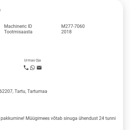
D
Machineric ID
M277-7060
Tootmisaasta
2018
Urmas Oja
 62207, Tartu, Tartumaa
a pakkumine! Müügimees võtab sinuga ühendust 24 tunni