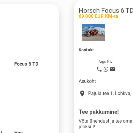
Horsch Focus 6 T
69 000 EUR KM-ta
Kontakt
Argo Kivi
Focus 6 TD
Asukoht
place
Pajula tee 1, Lohkva,
Tee pakkumine!
Võta ühendust ja tee om
jooksul!
nd
Hea