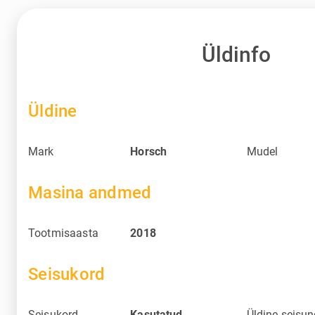
Üldinfo
Üldine
Mark
Horsch
Mudel
Masina andmed
Tootmisaasta
2018
Seisukord
Seisukord
Kasutatud
Üldine seisu