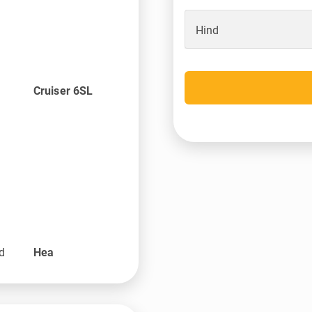
Hind
Cruiser 6SL
nd
Hea