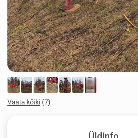
Vaata kõiki
(7)
Üldinfo