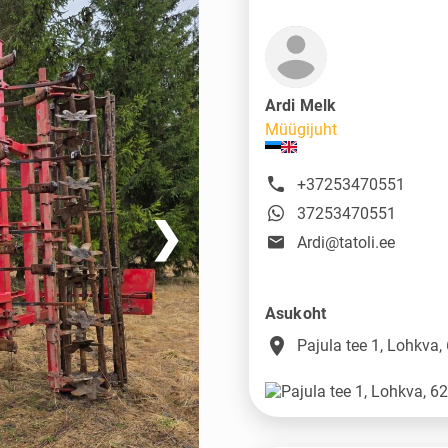
Ardi Melk
Müügijuht
+37253470551
37253470551
❯
Ardi@tatoli.ee
Asukoht
place
Pajula tee 1, Lohkva,