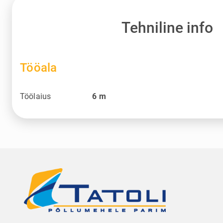
Tehniline info
Tööala
Töölaius
6
m