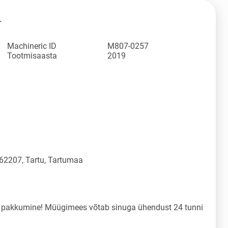
L
Machineric ID
M807-0257
Tootmisaasta
2019
 62207, Tartu, Tartumaa
a pakkumine! Müügimees võtab sinuga ühendust 24 tunni