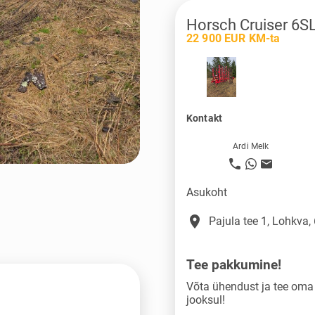
Horsch Cruiser 6S
22 900 EUR KM-ta
Kontakt
Ardi Melk
Asukoht
place
Pajula tee 1, Lohkva,
Tee pakkumine!
Võta ühendust ja tee om
jooksul!