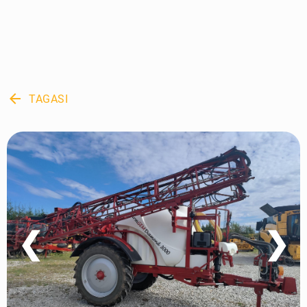
arrow_back
TAGASI
❮
❯