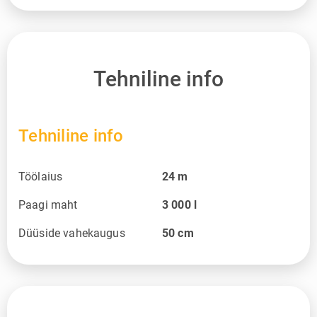
Tehniline info
Tehniline info
Töölaius
24
m
Paagi maht
3 000
l
Düüside vahekaugus
50
cm