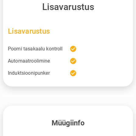
Lisavarustus
Lisavarustus
check_circle
Poomi tasakaalu kontroll
check_circle
Automaatroolimine
check_circle
Induktsioonipunker
Müügiinfo