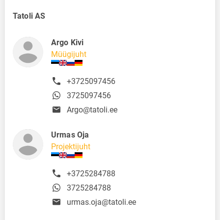
Tatoli AS
Argo Kivi
Müügijuht
+3725097456
3725097456
Argo@tatoli.ee
Urmas Oja
Projektijuht
+3725284788
3725284788
urmas.oja@tatoli.ee