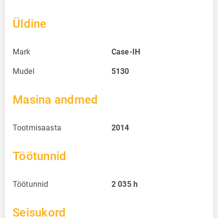
Üldine
Mark
Case-IH
Mudel
5130
Masina andmed
Tootmisaasta
2014
Töötunnid
Töötunnid
2 035
h
Seisukord