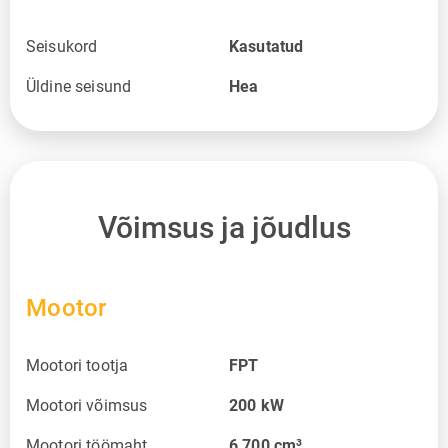
Seisukord
Kasutatud
Üldine seisund
Hea
Võimsus ja jõudlus
Mootor
Mootori tootja
FPT
Mootori võimsus
200
kW
Mootori töömaht
6 700
cm³