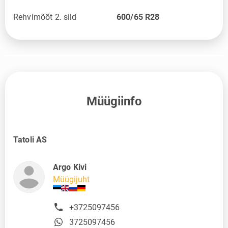
Rehvimõõt 2. sild
600/65 R28
Müügiinfo
Tatoli AS
Argo Kivi
Müügijuht
+3725097456
3725097456