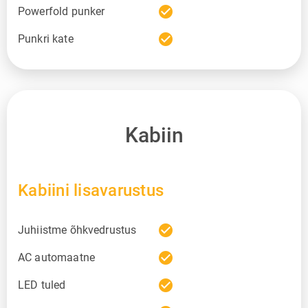
check_circle
Powerfold punker
check_circle
Punkri kate
Kabiin
Kabiini lisavarustus
check_circle
Juhiistme õhkvedrustus
check_circle
AC automaatne
check_circle
LED tuled