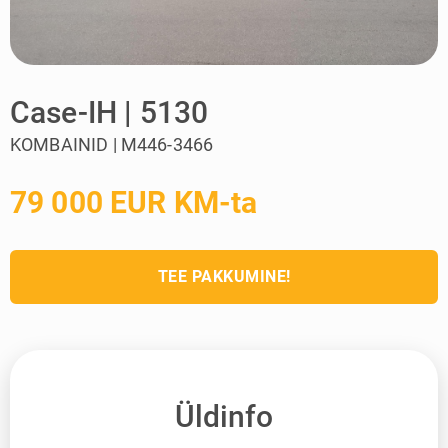
Case-IH | 5130
KOMBAINID | M446-3466
79 000 EUR KM-ta
TEE PAKKUMINE!
Üldinfo