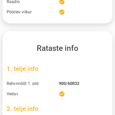
check_circle
Raadio
check_circle
Pöörlev vilkur
Rataste info
1. telje info
Rehvimõõt 1. sild
900/60R32
check_circle
Vedav
2. telje info