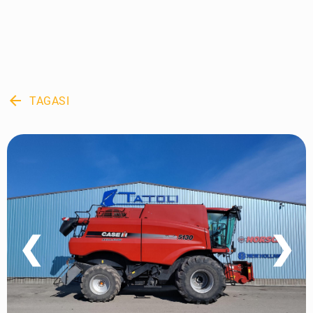
arrow_back
TAGASI
❮
❯