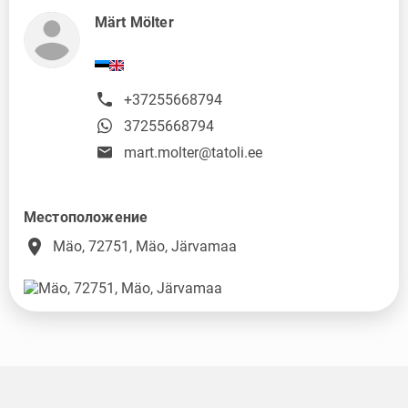
Märt Mölter
+37255668794
37255668794
mart.molter@tatoli.ee
Местоположение
place
Mäo, 72751, Mäo, Järvamaa