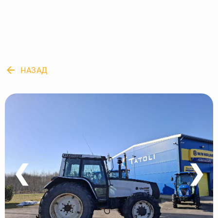
arrow_back
НАЗАД
❮
❯