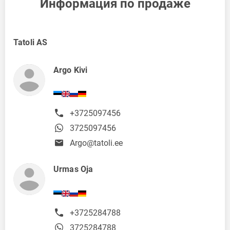
Информация по продаже
Tatoli AS
Argo Kivi
+3725097456
3725097456
Argo@tatoli.ee
Urmas Oja
+3725284788
3725284788