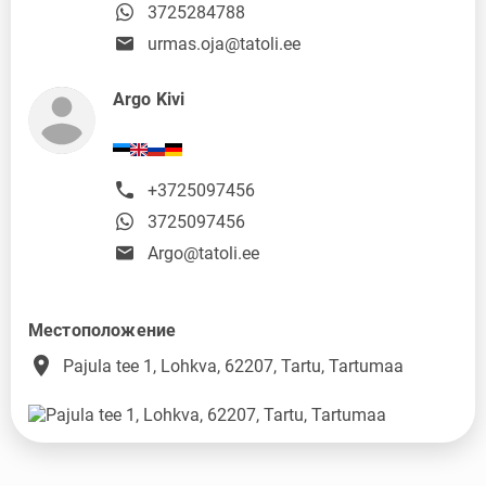
3725284788
urmas.oja@tatoli.ee
Argo Kivi
+3725097456
3725097456
Argo@tatoli.ee
Местоположение
place
Pajula tee 1, Lohkva, 62207, Tartu, Tartumaa