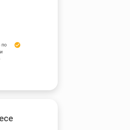
check_circle
 по
ии
о
есе