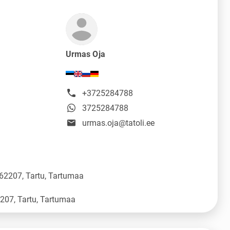
Urmas Oja
+3725284788
3725284788
urmas.oja@tatoli.ee
 62207, Tartu, Tartumaa