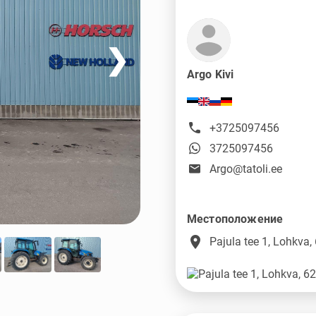
❯
Argo Kivi
+3725097456
3725097456
Argo@tatoli.ee
Местоположение
place
Pajula tee 1, Lohkva,