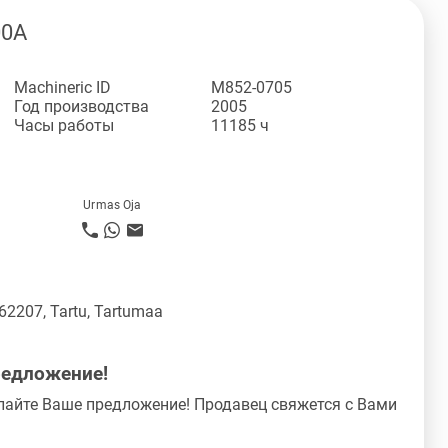
00A
Machineric ID
M852-0705
Год производства
2005
Часы работы
11185 ч
Urmas Oja
 62207, Tartu, Tartumaa
редложение!
лайте Ваше предложение! Продавец свяжется с Вами