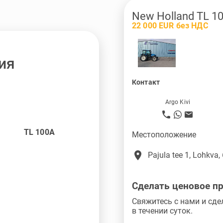
New Holland TL 1
22 000 EUR без НДС
ия
Контакт
Argo Kivi
TL 100A
Местоположение
place
Pajula tee 1, Lohkva,
Сделать ценовое п
Свяжитесь с нами и сде
в течении суток.