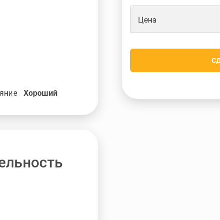
Цена
С
яние
Хороший
ельность