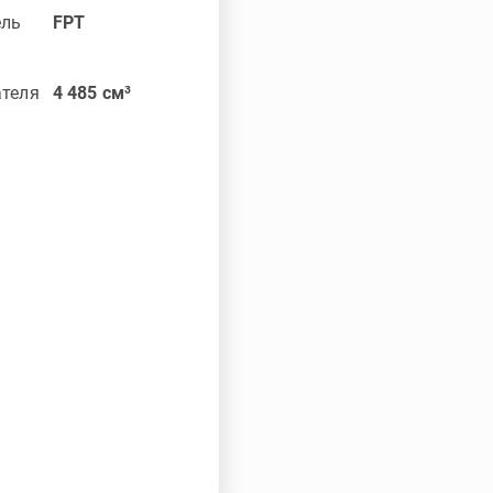
ель
FPT
ателя
4 485
см³