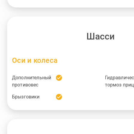
Шасси
Оси и колеса
check_circle
Дополнительный
Гидравличе
противовес
тормоз приц
check_circle
Брызговики