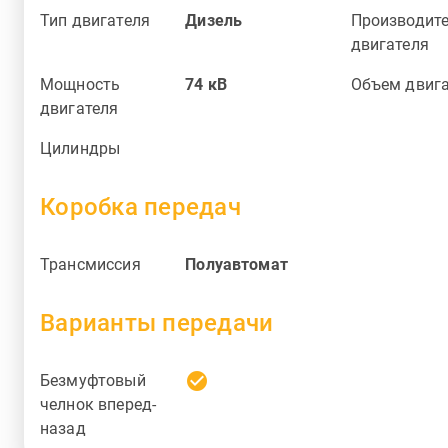
Тип двигателя
Дизель
Производит
двигателя
Мощность
74
кВ
Объем двиг
двигателя
Цилиндры
Коробка передач
Трансмиссия
Полуавтомат
Варианты передачи
check_circle
Безмуфтовый
челнок вперед-
назад