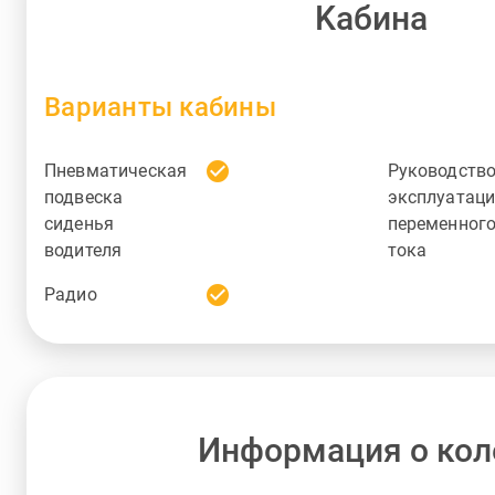
Kабина
Варианты кабины
check_circle
Пневматическая
Руководство
подвеска
эксплуатац
сиденья
переменног
водителя
тока
check_circle
Радио
Информация о кол