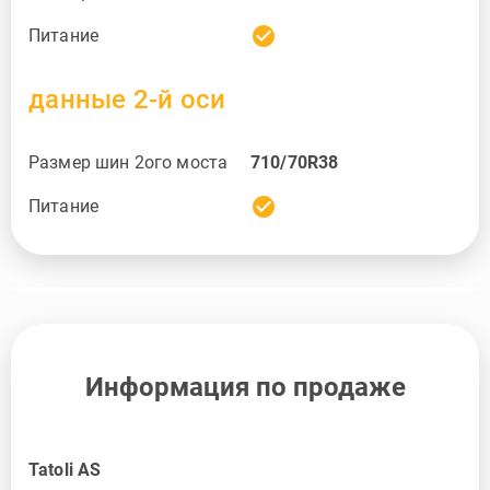
check_circle
Питание
данные 2-й оси
Размер шин 2ого моста
710/70R38
check_circle
Питание
Информация по продаже
Tatoli AS