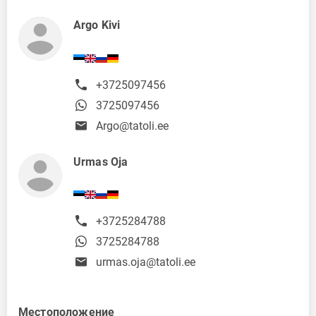
Argo Kivi
+3725097456
3725097456
Argo@tatoli.ee
Urmas Oja
+3725284788
3725284788
urmas.oja@tatoli.ee
Местоположение