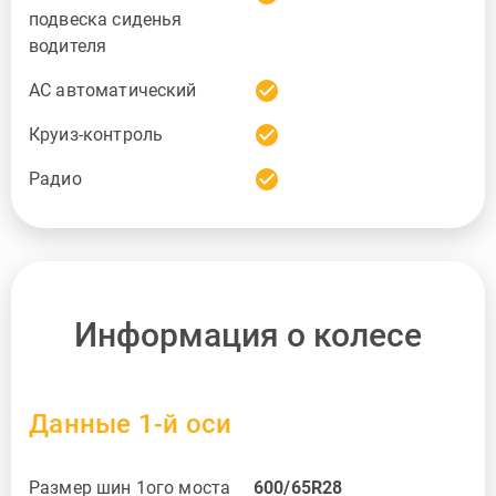
подвеска сиденья
водителя
check_circle
AC автоматический
check_circle
Круиз-контроль
check_circle
Радио
Информация о колесе
Данные 1-й оси
Размер шин 1ого моста
600/65R28