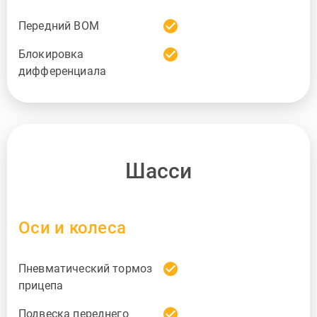
check_circle
Передний ВОМ
check_circle
Блокировка
дифференциала
Шасси
Оси и колеса
check_circle
Пневматический тормоз
прицепа
check_circle
Подвеска переднего