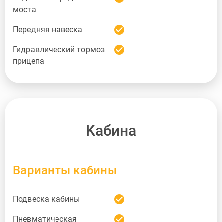
моста
check_circle
Передняя навеска
check_circle
Гидравлический тормоз
прицепа
Kабина
Варианты кабины
check_circle
Подвеска кабины
check_circle
Пневматическая