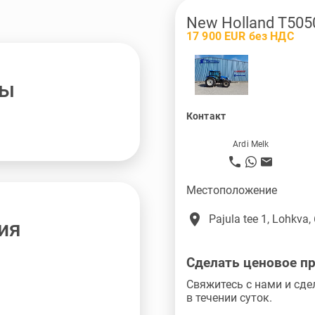
New Holland T505
17 900 EUR без НДС
ны
Контакт
Ardi Melk
Местоположение
place
Pajula tee 1, Lohkva,
ия
Сделать ценовое п
Свяжитесь с нами и сде
в течении суток.