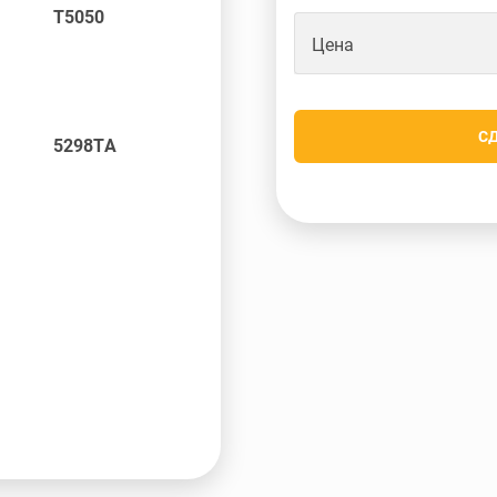
T5050
Цена
С
5298TA