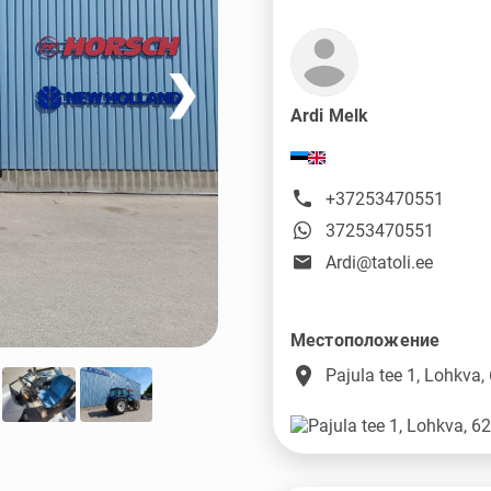
❯
Ardi Melk
+37253470551
37253470551
Ardi@tatoli.ee
Местоположение
place
Pajula tee 1, Lohkva,