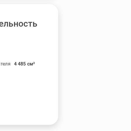
ельность
ателя
4 485
см³