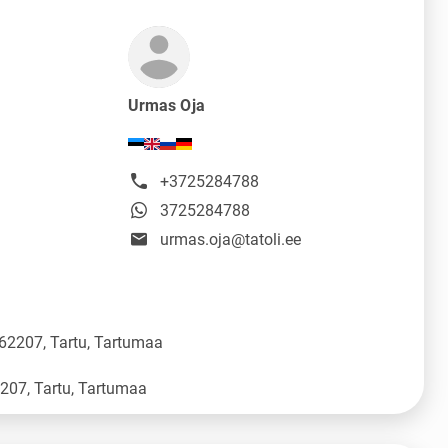
Urmas Oja
+3725284788
3725284788
urmas.oja@tatoli.ee
 62207, Tartu, Tartumaa