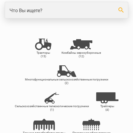
search
Что Вы ищете?
Тракторы
Комбайны зерноуборочные
(15)
(12)
Многофункциональные сельскохозяйственные погрузчики
(2)
Сельскохозяйственные телескопические погрузчики
Трейлеры
(1)
(4)
Техника для обработки почвы
Посадочное оборудование