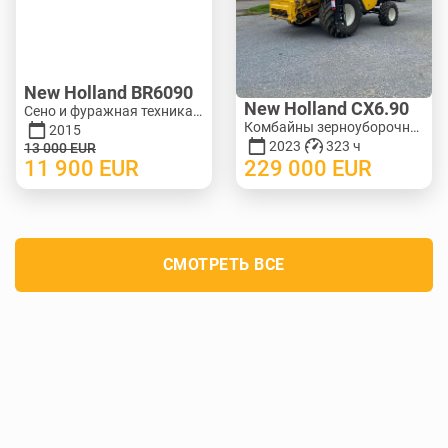
New Holland BR6090
New Holland CX6.90
Сено и фуражная техника - Рулонные пресс-подборщики | M388-0128
Комбайны зерноуборочные | M140-3278
2015
2023
323 ч
13 000
EUR
11 900
EUR
229 000
EUR
СМОТРЕТЬ ВСЕ