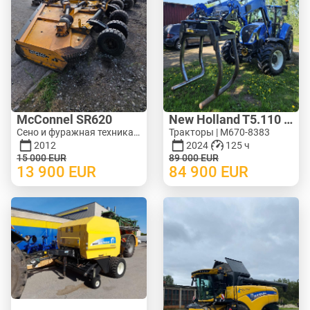
McConnel SR620
New Holland T5.110 ElectroCommand
Сено и фуражная техника - Роторные косилки | M620-1071
Тракторы | M670-8383
2012
2024
125 ч
15 000
EUR
89 000
EUR
13 900
EUR
84 900
EUR