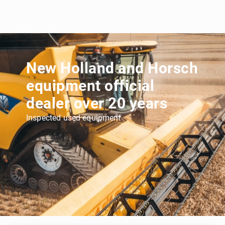
New Holland and Horsch
equipment official
dealer over 20 years
Inspected used equipment