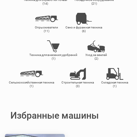
(14)
(21)
Опрыскиватели
Сено и фуражная техника
(11)
(6)
Техника для внесения удобрений
Уход за землей
(1)
(2)
Сельскохозяйственная техника
Строительная техника
Складская техника
(1)
(3)
(1)
Избранные машины