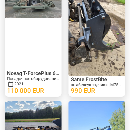
Novag T-ForcePlus 650
Посадочное оборудование - Сеялки | M246-9751
Same FrostBite
2021
штабелеукладчики | M754-1269
110 000
EUR
990
EUR