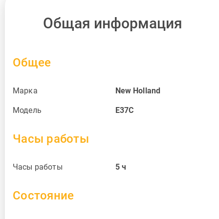
Общая информация
Общее
Марка
New Holland
Модель
E37C
Часы работы
Часы работы
5
ч
Состояние