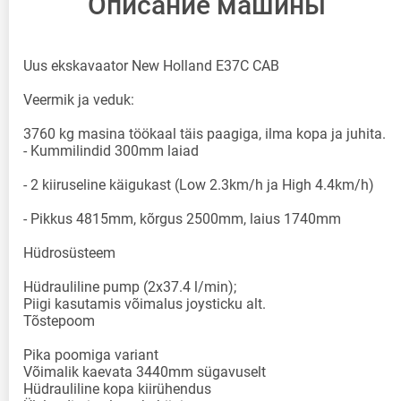
Описание машины
Uus ekskavaator New Holland E37C CAB
Veermik ja veduk:
3760 kg masina töökaal täis paagiga, ilma kopa ja juhita.
- Kummilindid 300mm laiad
- 2 kiiruseline käigukast (Low 2.3km/h ja High 4.4km/h)
- Pikkus 4815mm, kõrgus 2500mm, laius 1740mm
Hüdrosüsteem
Hüdrauliline pump (2x37.4 l/min);
Piigi kasutamis võimalus joysticku alt.
Tõstepoom
Pika poomiga variant
Võimalik kaevata 3440mm sügavuselt
Hüdrauliline kopa kiirühendus