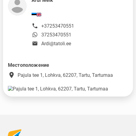
Ardi Melk
+37253470551
37253470551
Ardi@tatoli.ee
Местоположение
place
Pajula tee 1, Lohkva, 62207, Tartu, Tartumaa