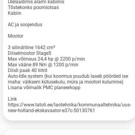
Ülelaadimis alarm kabiinis
Tõstekonks poomiotsas
Kabiin
AC ja soojendus
Mootor
3 silindriline 1642 cm³
Diiselmootor Stage5
Max võimsus 24,4 hp @ 2200 p/min
Max vääne 89 Nm @ 1200 p/min
Diisli paak 40 liitrit
Auto-Idle system (kui koormus puudub laseb pöörded ise
maha: väiksem kütusekulu, müra ja mootori kulumine)
Lisana võimalik PMC planeerkopp
Link
https://www.tatoli.ee/laotehnika/kommunaaltehnika/uus-