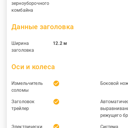
зерноуборочного
комбайна
Данные заголовка
Ширина
12.2
м
заголовка
Оси и колеса
check_circle
Измельчитель
Боковой но
соломы
check_circle
Заголовок
Автоматиче
трейлер
выравниван
режущего бр
check_circle
Электрически
Система