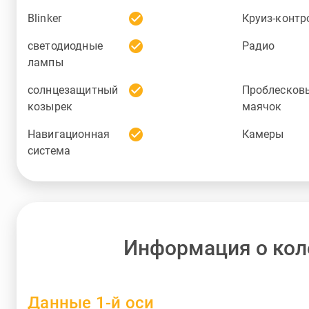
check_circle
Blinker
Круиз-контр
check_circle
светодиодные
Радио
лампы
check_circle
солнцезащитный
Проблесков
козырек
маячок
check_circle
Навигационная
Камеры
система
Информация о кол
Данные 1-й оси