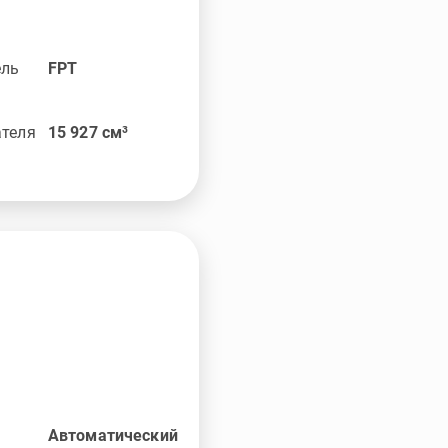
ель
FPT
ателя
15 927
см³
Автоматический