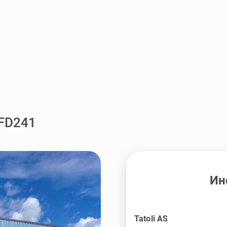
 FD241
Ин
Tatoli AS