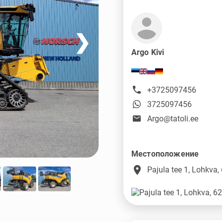
❯
Argo Kivi
+3725097456
3725097456
Argo@tatoli.ee
Местоположение
place
Pajula tee 1, Lohkva,