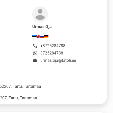
Urmas Oja
+3725284788
3725284788
urmas.oja@tatoli.ee
 62207, Tartu, Tartumaa