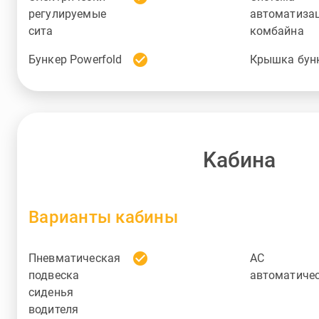
регулируемые
автоматиза
сита
комбайна
check_circle
Бункер Powerfold
Крышка бун
Kабина
Варианты кабины
check_circle
Пневматическая
AC
подвеска
автоматиче
сиденья
водителя