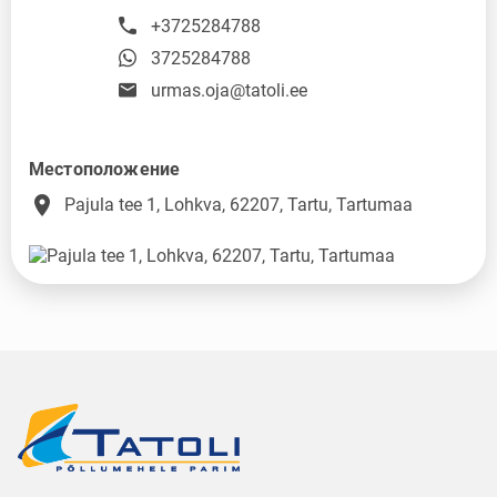
+3725284788
3725284788
urmas.oja@tatoli.ee
Местоположение
place
Pajula tee 1, Lohkva, 62207, Tartu, Tartumaa