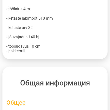
- töölaius 4 m
- ketaste läbimõõt 510 mm
- ketaste arv 32
- jõuvajadus 140 hj
- töösugavus 10 cm
- pakkerrull
Общая информация
Общее