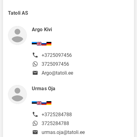
Tatoli AS
Argo Kivi
+3725097456
3725097456
Argo@tatoli.ee
Urmas Oja
+3725284788
3725284788
urmas.oja@tatoli.ee