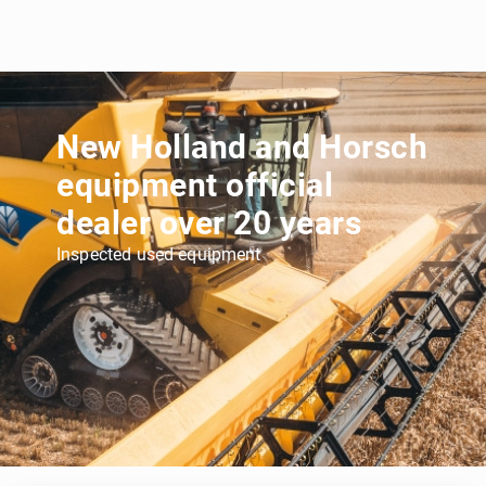
New Holland and Horsch
equipment official
dealer over 20 years
Inspected used equipment