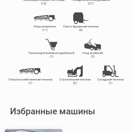
(14)
(21)
Опрыскиватели
Сено и фуражная техника
(11)
(6)
Техника для внесения удобрений
Уход за землей
(1)
(2)
Сельскохозяйственная техника
Строительная техника
Складская техника
(1)
(3)
(1)
Избранные машины