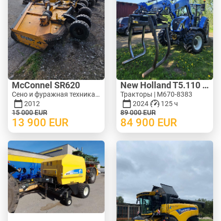
McConnel SR620
New Holland T5.110 ElectroCommand
Сено и фуражная техника - Роторные косилки | M620-1071
Тракторы | M670-8383
2012
2024
125 ч
15 000
EUR
89 000
EUR
13 900
EUR
84 900
EUR