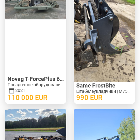
Novag T-ForcePlus 650
Посадочное оборудование - Сеялки | M246-9751
Same FrostBite
2021
штабелеукладчики | M754-1269
110 000
EUR
990
EUR