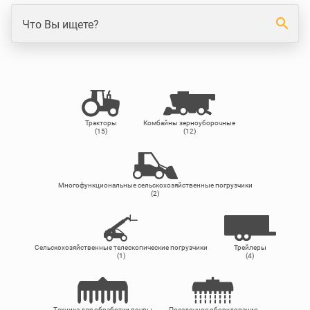
search
Что Вы ищете?
Тракторы
Комбайны зерноуборочные
(15)
(12)
Многофункциональные сельскохозяйственные погрузчики
(2)
Сельскохозяйственные телескопические погрузчики
Трейлеры
(1)
(4)
Техника для обработки почвы
Посадочное оборудование