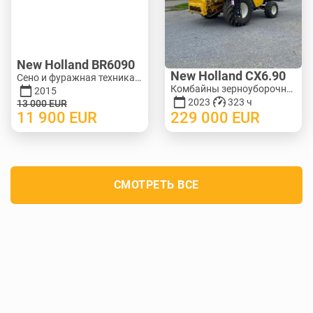
New Holland BR6090
New Holland CX6.90
Сено и фуражная техника - Рулонные пресс-подборщики | M388-0128
Комбайны зерноуборочные | M140-3278
2015
2023
323 ч
13 000
EUR
11 900
EUR
229 000
EUR
СМОТРЕТЬ ВСЕ