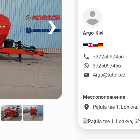
❯
Argo Kivi
+3725097456
3725097456
Argo@tatoli.ee
Местоположение
place
Pajula tee 1, Lohkva,