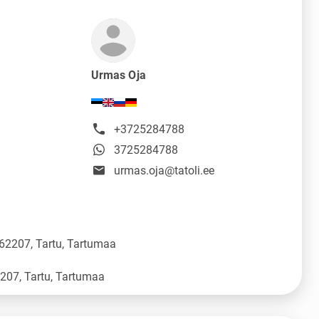
Urmas Oja
+3725284788
3725284788
urmas.oja@tatoli.ee
 62207, Tartu, Tartumaa