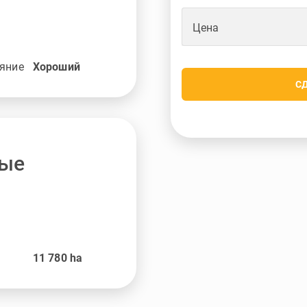
Цена
яние
Хороший
С
ные
11 780
ha