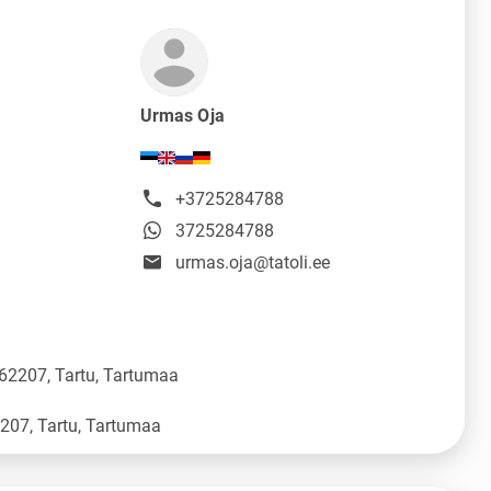
Urmas Oja
+3725284788
3725284788
urmas.oja@tatoli.ee
 62207, Tartu, Tartumaa