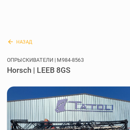
arrow_back
НАЗАД
ОПРЫСКИВАТЕЛИ | M984-8563
Horsch | LEEB 8GS