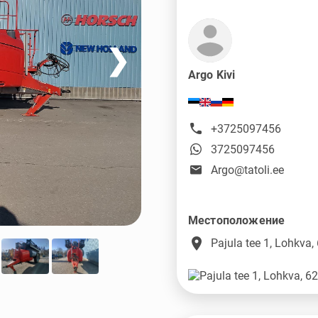
❯
Argo Kivi
+3725097456
3725097456
Argo@tatoli.ee
Местоположение
place
Pajula tee 1, Lohkva,