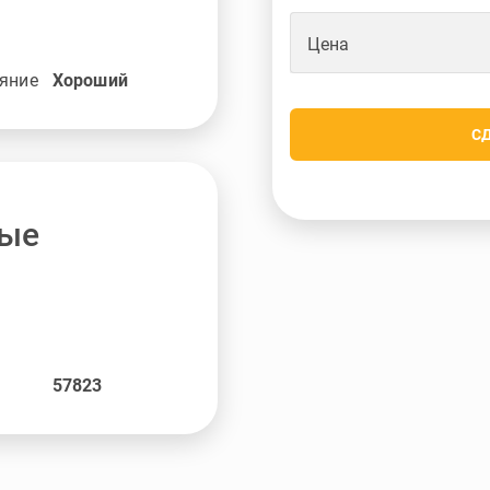
Цена
яние
Хороший
С
ные
57823