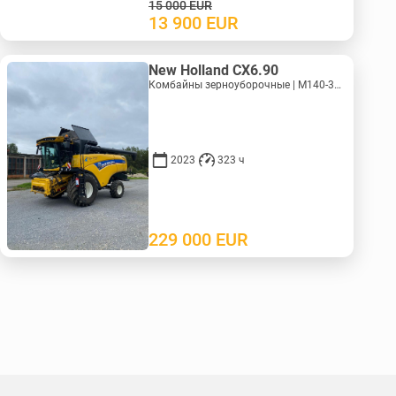
15 000
EUR
13 900
EUR
New Holland CX6.90
Комбайны зерноуборочные | M140-3278
2023
323 ч
229 000
EUR