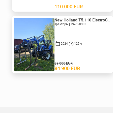
110 000
EUR
New Holland T5.110 ElectroCommand
Тракторы | M670-8383
2024
125 ч
89 000
EUR
84 900
EUR