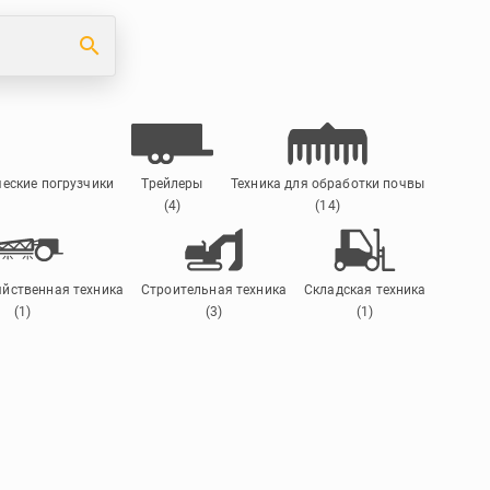
search
еские погрузчики
Трейлеры
Техника для обработки почвы
(4)
(14)
яйственная техника
Строительная техника
Складская техника
(1)
(3)
(1)