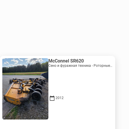
McConnel SR620
Сено и фуражная техника - Роторные косилки | M620-1071
2012