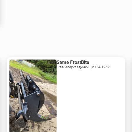
Same FrostBite
штабелеукладчики | M754-1269