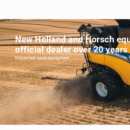
New Holland and Horsch eq
official dealer over 20 years
Inspected used equipment