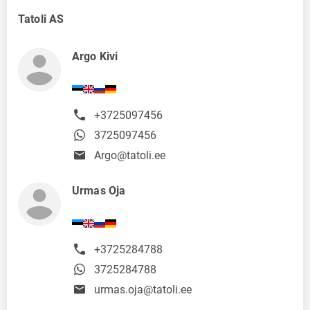
Tatoli AS
Argo Kivi
+3725097456
3725097456
Argo@tatoli.ee
Urmas Oja
+3725284788
3725284788
urmas.oja@tatoli.ee