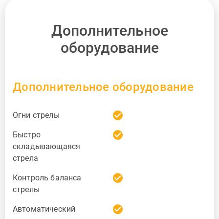
Дополнительное
оборудование
Дополнительное оборудование
check_circle
Огни стрелы
check_circle
Быстро
складывающаяся
стрела
check_circle
Контроль баланса
стрелы
check_circle
Автоматический