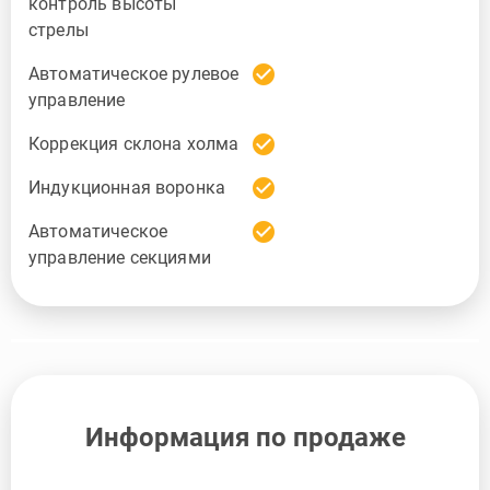
контроль высоты
стрелы
check_circle
Автоматическое рулевое
управление
check_circle
Коррекция склона холма
check_circle
Индукционная воронка
check_circle
Автоматическое
управление секциями
Информация по продаже