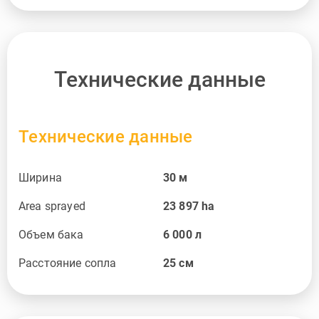
Технические данные
Технические данные
Ширина
30
м
Area sprayed
23 897
ha
Объем бака
6 000
л
Расстояние сопла
25
см