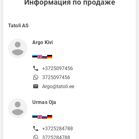
Информация по продаже
Tatoli AS
Argo Kivi
+3725097456
3725097456
Argo@tatoli.ee
Urmas Oja
+3725284788
3725284788