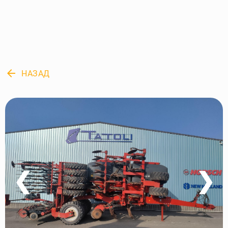
arrow_back
НАЗАД
❮
❯