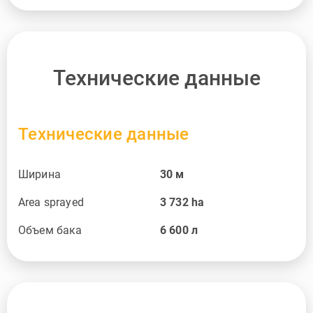
Технические данные
Технические данные
Ширина
30
м
Area sprayed
3 732
ha
Объем бака
6 600
л