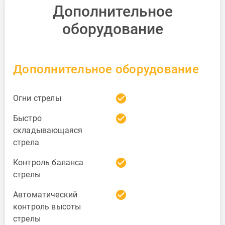
Дополнительное
оборудование
Дополнительное оборудование
check_circle
Огни стрелы
check_circle
Быстро
складывающаяся
стрела
check_circle
Контроль баланса
стрелы
check_circle
Автоматический
контроль высоты
стрелы