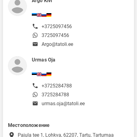
Argo Kivi
+3725097456
3725097456
Argo@tatoli.ee
Urmas Oja
+3725284788
3725284788
urmas.oja@tatoli.ee
Местоположение
place
Pajula tee 1, Lohkva, 62207, Tartu, Tartumaa