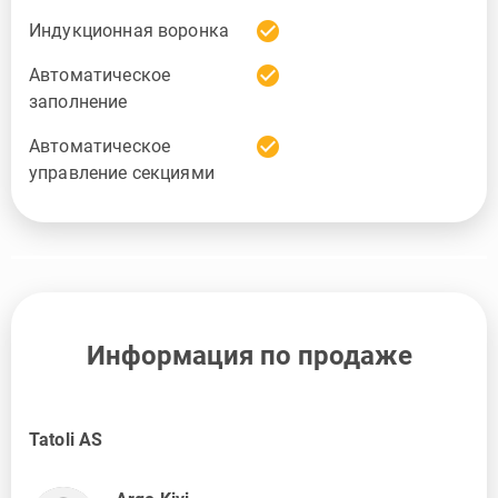
check_circle
Индукционная воронка
check_circle
Автоматическое
заполнение
check_circle
Автоматическое
управление секциями
Информация по продаже
Tatoli AS