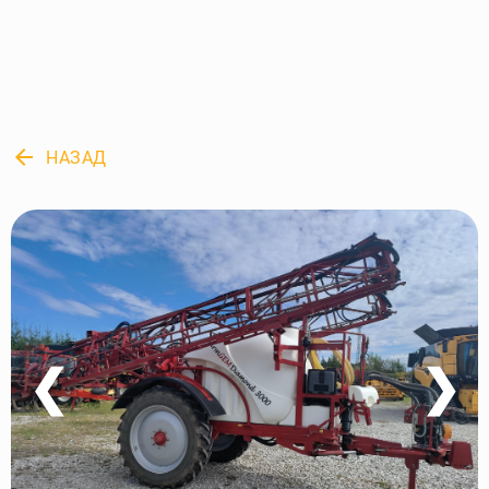
arrow_back
НАЗАД
❮
❯