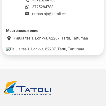
+3725284788
3725284788
urmas.oja@tatoli.ee
Местоположение
place
Pajula tee 1, Lohkva, 62207, Tartu, Tartumaa