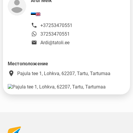
Ardi Melk
+37253470551
37253470551
Ardi@tatoli.ee
Местоположение
place
Pajula tee 1, Lohkva, 62207, Tartu, Tartumaa