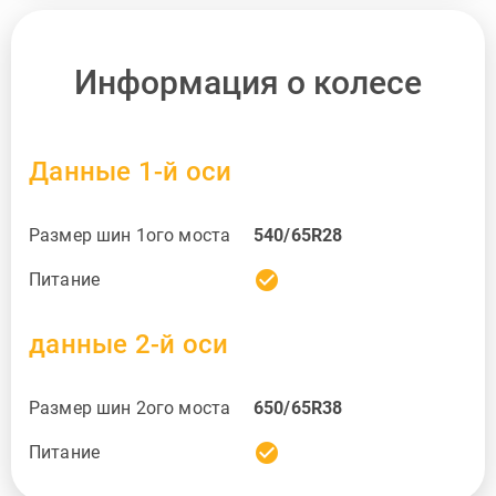
Информация о колесе
Данные 1-й оси
Размер шин 1ого моста
540/65R28
check_circle
Питание
данные 2-й оси
Размер шин 2ого моста
650/65R38
check_circle
Питание