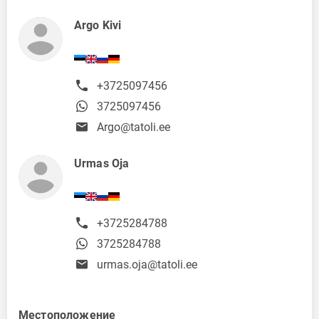
Argo Kivi
+3725097456
3725097456
Argo@tatoli.ee
Urmas Oja
+3725284788
3725284788
urmas.oja@tatoli.ee
Местоположение