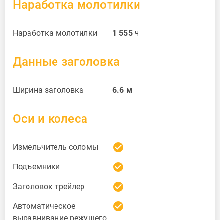
Наработка молотилки
Наработка молотилки
1 555
ч
Данные заголовка
Ширина заголовка
6.6
м
Оси и колеса
check_circle
Измельчитель соломы
check_circle
Подъемники
check_circle
Заголовок трейлер
check_circle
Автоматическое
выравнивание режущего