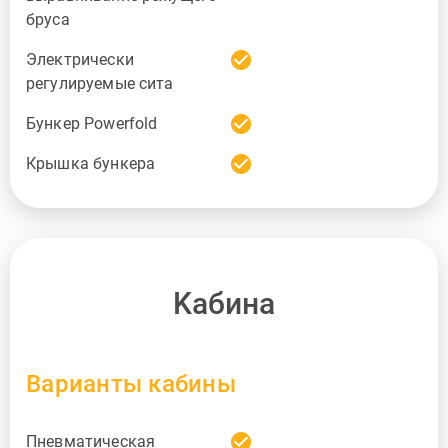
бруса
check_circle
Электрически
регулируемые сита
check_circle
Бункер Powerfold
check_circle
Крышка бункера
Kабина
Варианты кабины
check_circle
Пневматическая