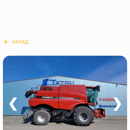
arrow_back
НАЗАД
❮
❯