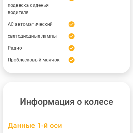
подвеска сиденья
водителя
check_circle
AC автоматический
check_circle
светодиодные лампы
check_circle
Радио
check_circle
Проблесковый маячок
Информация о колесе
Данные 1-й оси