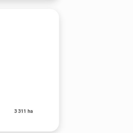
3 311
ha