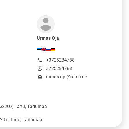
Urmas Oja
+3725284788
3725284788
urmas.oja@tatoli.ee
 62207, Tartu, Tartumaa