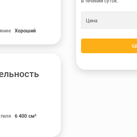
в течении суток.
Цена
яние
Хороший
С
ельность
ателя
6 400
см³