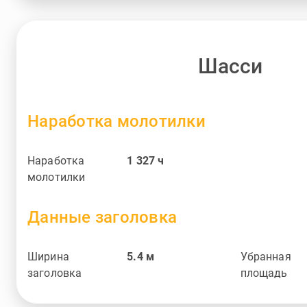
Шасси
Наработка молотилки
Наработка
1 327
ч
молотилки
Данные заголовка
Ширина
5.4
м
Убранная
заголовка
площадь