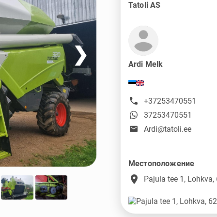
Tatoli AS
❯
Ardi Melk
+37253470551
37253470551
Ardi@tatoli.ee
Местоположение
place
Pajula tee 1, Lohkva,