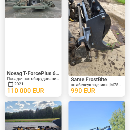
Novag T-ForcePlus 650
Посадочное оборудование - Сеялки | M246-9751
Same FrostBite
2021
штабелеукладчики | M754-1269
110 000
EUR
990
EUR