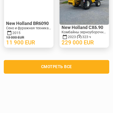
New Holland BR6090
New Holland CX6.90
Сено и фуражная техника - Рулонные пресс-подборщики | M388-0128
Комбайны зерноуборочные | M140-3278
2015
2023
323 ч
13 000
EUR
11 900
EUR
229 000
EUR
СМОТРЕТЬ ВСЕ