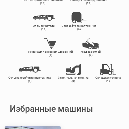
(14)
(21)
Опрыскиватели
Сено и фуражная техника
(11)
(6)
Техника для внесения удобрений
Уход за землей
(1)
(2)
Сельскохозяйственная техника
Строительная техника
Складская техника
(1)
(3)
(1)
Избранные машины