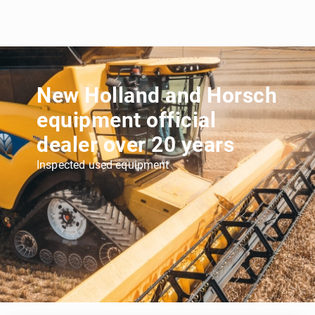
New Holland and Horsch
equipment official
dealer over 20 years
Inspected used equipment