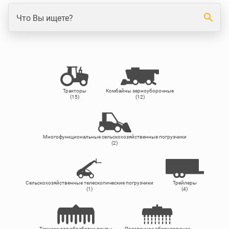
search
Что Вы ищете?
Тракторы
Комбайны зерноуборочные
(15)
(12)
Многофункциональные сельскохозяйственные погрузчики
(2)
Сельскохозяйственные телескопические погрузчики
Трейлеры
(1)
(4)
Техника для обработки почвы
Посадочное оборудование