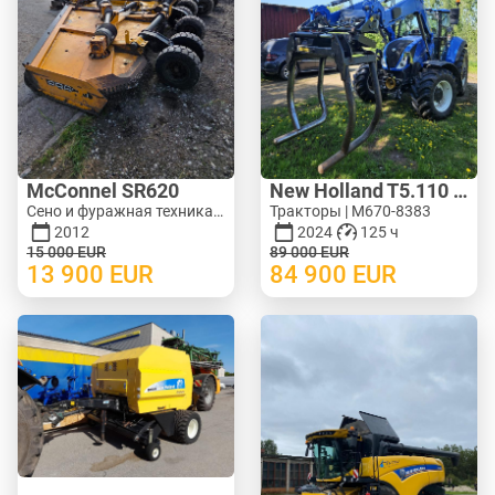
McConnel SR620
New Holland T5.110 ElectroCommand
Сено и фуражная техника - Роторные косилки | M620-1071
Тракторы | M670-8383
2012
2024
125 ч
15 000
EUR
89 000
EUR
13 900
EUR
84 900
EUR