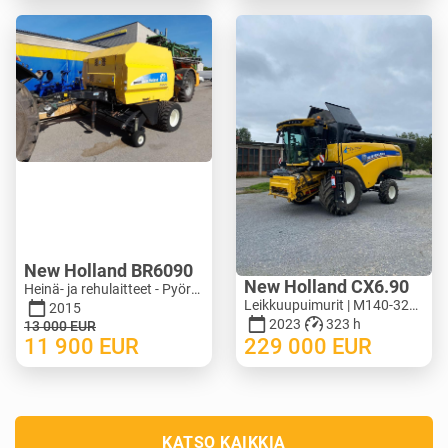
New Holland BR6090
New Holland CX6.90
Heinä- ja rehulaitteet - Pyöröpaalaimet | M388-0128
Leikkuupuimurit | M140-3278
2015
2023
323 h
13 000
EUR
11 900
EUR
229 000
EUR
KATSO KAIKKIA