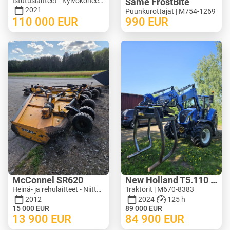
Istutuslaitteet - Kylvökoneet | M246-9751
Same FrostBite
2021
Puunkurottajat | M754-1269
110 000
EUR
990
EUR
McConnel SR620
New Holland T5.110 ElectroCommand
Heinä- ja rehulaitteet - Niittokoneet | M620-1071
Traktorit | M670-8383
2012
2024
125 h
15 000
EUR
89 000
EUR
13 900
EUR
84 900
EUR