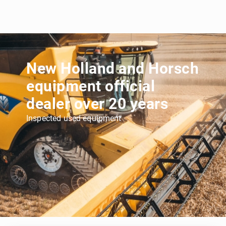
New Holland and Horsch
equipment official
dealer over 20 years
Inspected used equipment