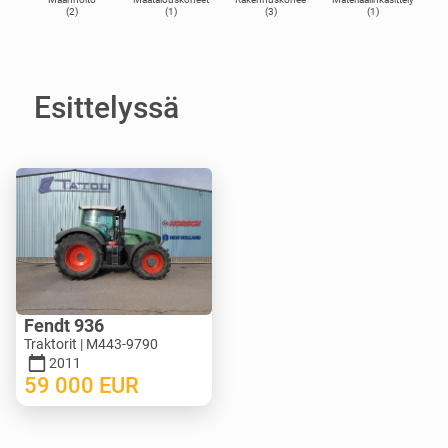
(2)
(1)
(3)
(1)
Esittelyssä
Fendt 936
Traktorit | M443-9790
2011
59 000
EUR