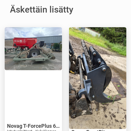
Äskettäin lisätty
Novag T-ForcePlus 650