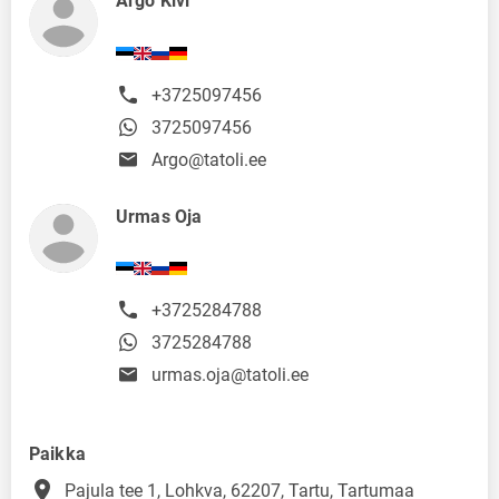
Argo Kivi
+3725097456
3725097456
Argo@tatoli.ee
Urmas Oja
+3725284788
3725284788
urmas.oja@tatoli.ee
Paikka
place
Pajula tee 1, Lohkva, 62207, Tartu, Tartumaa