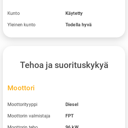
Kunto
Käytetty
Yleinen kunto
Todella hyvä
Tehoa ja suorituskykyä
Moottori
Moottorityyppi
Diesel
Moottorin valmistaja
FPT
Moottorin teho
96
kW