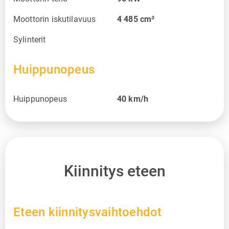
Moottorin iskutilavuus
4 485
cm³
Sylinterit
Huippunopeus
Huippunopeus
40
km/h
Kiinnitys eteen
Eteen kiinnitysvaihtoehdot