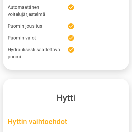
check_circle
Automaattinen
voitelujärjestelmä
check_circle
Puomin jousitus
check_circle
Puomin valot
check_circle
Hydraulisesti säädettävä
puomi
Hytti
Hyttin vaihtoehdot