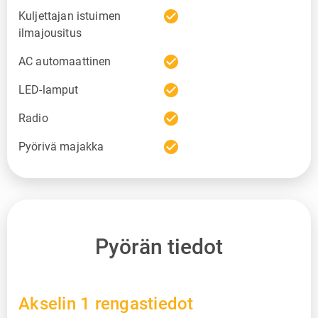
check_circle
Kuljettajan istuimen
ilmajousitus
check_circle
AC automaattinen
check_circle
LED-lamput
check_circle
Radio
check_circle
Pyörivä majakka
Pyörän tiedot
Akselin 1 rengastiedot