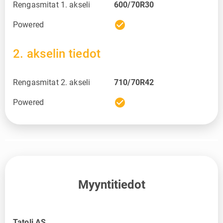
Rengasmitat 1. akseli
600/70R30
check_circle
Powered
2. akselin tiedot
Rengasmitat 2. akseli
710/70R42
check_circle
Powered
Myyntitiedot
Tatoli AS