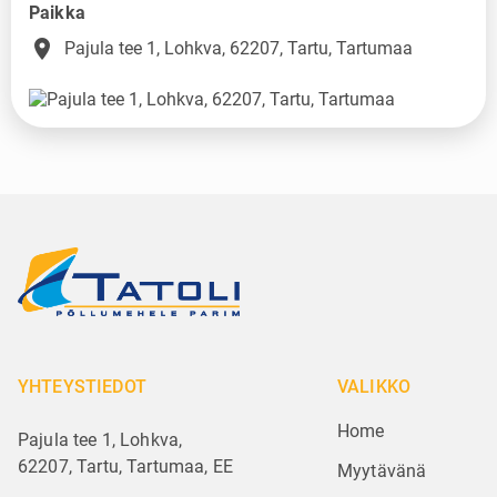
Paikka
place
Pajula tee 1, Lohkva, 62207, Tartu, Tartumaa
YHTEYSTIEDOT
VALIKKO
Home
Pajula tee 1, Lohkva,
62207, Tartu, Tartumaa, EE
Myytävänä