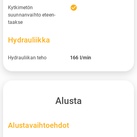
check_circle
Kytkimetön
suunnanvaihto eteen-
taakse
Hydrauliikka
Hydrauliikan teho
166
l/min
Alusta
Alustavaihtoehdot