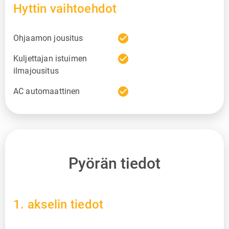
Hyttin vaihtoehdot
check_circle
Ohjaamon jousitus
check_circle
Kuljettajan istuimen
ilmajousitus
check_circle
AC automaattinen
Pyörän tiedot
1. akselin tiedot