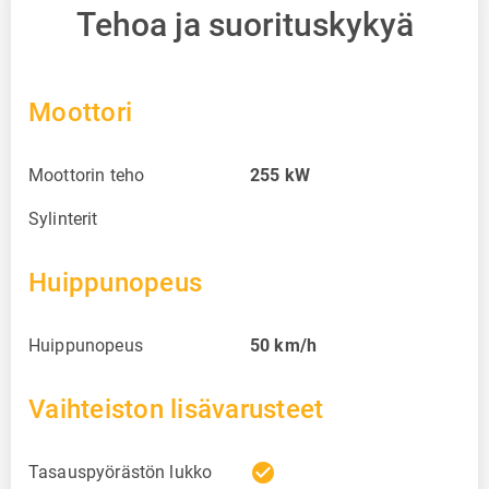
Tehoa ja suorituskykyä
Moottori
Moottorin teho
255
kW
Sylinterit
Huippunopeus
Huippunopeus
50
km/h
Vaihteiston lisävarusteet
check_circle
Tasauspyörästön lukko