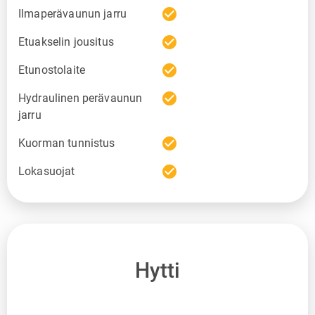
check_circle
Ilmaperävaunun jarru
check_circle
Etuakselin jousitus
check_circle
Etunostolaite
check_circle
Hydraulinen perävaunun
jarru
check_circle
Kuorman tunnistus
check_circle
Lokasuojat
Hytti