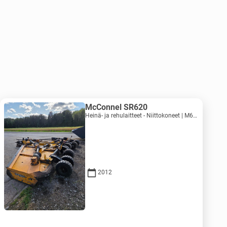
McConnel SR620
Heinä- ja rehulaitteet - Niittokoneet | M620-1071
2012