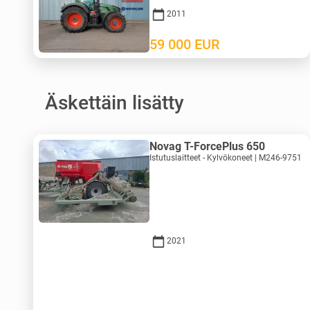
2011
59 000
EUR
Äskettäin lisätty
Novag T-ForcePlus 650
Istutuslaitteet - Kylvökoneet | M246-9751
2021