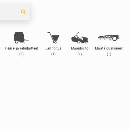
search
t
Heinä- ja rehulaitteet
Lannoitus
Maanhoito
Maatalouskoneet
(6)
(1)
(2)
(1)