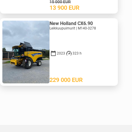
15 000
EUR
13 900
EUR
New Holland CX6.90
Leikkuupuimurit | M140-3278
2023
323 h
229 000
EUR