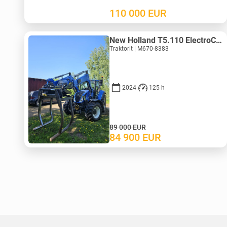
110 000
EUR
New Holland T5.110 ElectroCommand
Traktorit | M670-8383
2024
125 h
89 000
EUR
84 900
EUR