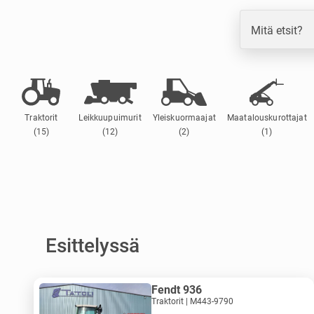
Mitä etsit?
Traktorit
Leikkuupuimurit
Yleiskuormaajat
Maatalouskurottajat
(15)
(12)
(2)
(1)
Esittelyssä
Fendt 936
Traktorit | M443-9790