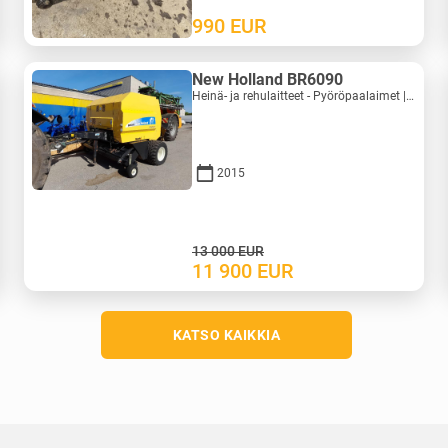
990
EUR
New Holland BR6090
Heinä- ja rehulaitteet - Pyöröpaalaimet | M388-0128
2015
13 000
EUR
11 900
EUR
KATSO KAIKKIA