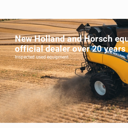
New Holland and Horsch eq
official dealer over 20 years
Inspected used equipment