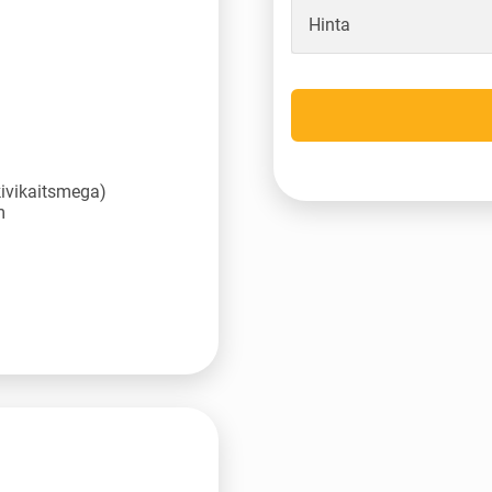
Hinta
kivikaitsmega)
m