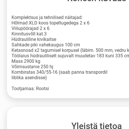
Komplektsus ja tehnilised näitajad:
Hõlmad XLD koos topeltugedega 2 x 6
Viilupöörajad 2 x 6
Kinnitusvõll kat.3
Hüdrauliline kivikaitse
Sahkade piki vahekaugus 100 cm
Ketasnoad x2 tagumisel korpusel (läbim. 500 mm, vedru 
Töölaius hüdrauliliselt sujuvalt muudetav 183 kuni 335 c
Mass 2900 kg
Võimsustarve 250 hj
Kombiratas 340/55-16 (saab panna transpordil
liblika asendisse)
Tootjamaa: Rootsi
Yleistä tietoa