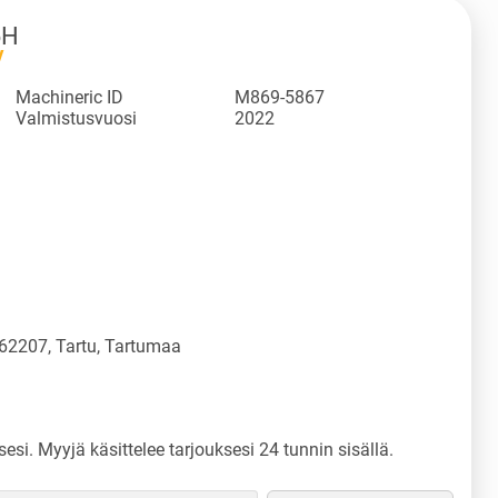
6H
V
Machineric ID
M869-5867
Valmistusvuosi
2022
 62207, Tartu, Tartumaa
sesi. Myyjä käsittelee tarjouksesi 24 tunnin sisällä.