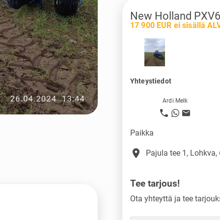
New Holland PXV
17 900 EUR ei sisällä AL
Yhteystiedot
Ardi Melk
Paikka
place
Pajula tee 1, Lohkva,
Tee tarjous!
Ota yhteyttä ja tee tarjouk