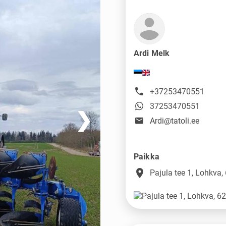
Ardi Melk
+37253470551
37253470551
❯
Ardi@tatoli.ee
Paikka
place
Pajula tee 1, Lohkva,