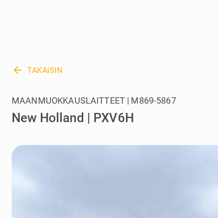
arrow_back
TAKAISIN
MAANMUOKKAUSLAITTEET | M869-5867
New Holland | PXV6H