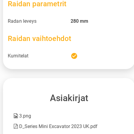
Raidan parametrit
Radan leveys
280
mm
Raidan vaihtoehdot
check_circle
Kumitelat
Asiakirjat
3.png
D_Series Mini Excavator 2023 UK.pdf