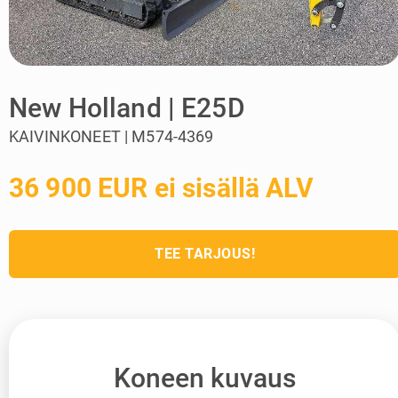
New Holland | E25D
KAIVINKONEET | M574-4369
36 900 EUR ei sisällä ALV
TEE TARJOUS!
Koneen kuvaus