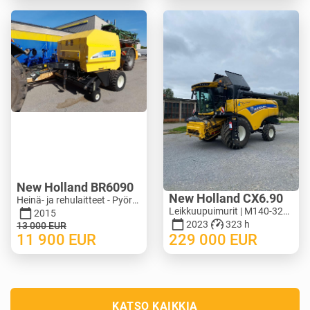
New Holland BR6090
New Holland CX6.90
Heinä- ja rehulaitteet - Pyöröpaalaimet | M388-0128
Leikkuupuimurit | M140-3278
2015
2023
323 h
13 000
EUR
11 900
EUR
229 000
EUR
KATSO KAIKKIA