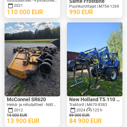
Istutuslaitteet - Kylvökoneet | M246-9751
Same FrostBite
2021
Puunkurottajat | M754-1269
110 000
EUR
990
EUR
McConnel SR620
New Holland T5.110 ElectroCommand
Heinä- ja rehulaitteet - Niittokoneet | M620-1071
Traktorit | M670-8383
2012
2024
125 h
15 000
EUR
89 000
EUR
13 900
EUR
84 900
EUR