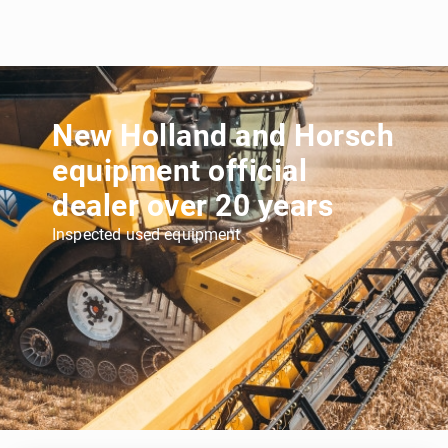
New Holland and Horsch
equipment official
dealer over 20 years
Inspected used equipment