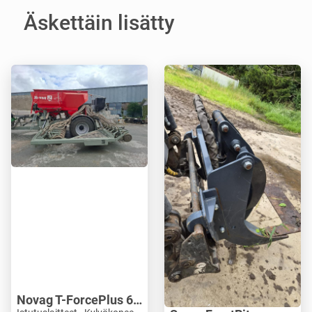
Äskettäin lisätty
Novag T-ForcePlus 650