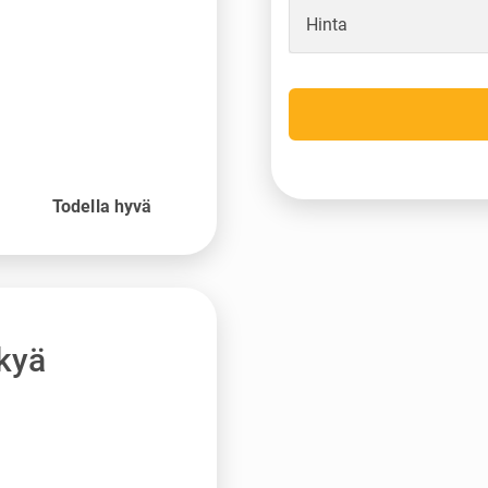
Hinta
o
Todella hyvä
kyä