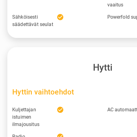
vaaitus
check_circle
Sähköisesti
Powerfold su
säädettävät seulat
Hytti
Hyttin vaihtoehdot
check_circle
Kuljettajan
AC automaat
istuimen
ilmajousitus
check_circle
Radio