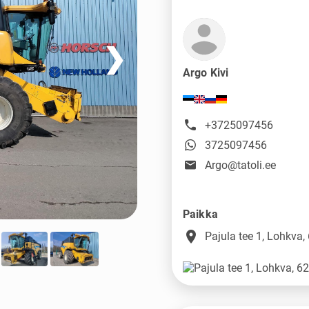
❯
Argo Kivi
+3725097456
3725097456
Argo@tatoli.ee
Paikka
place
Pajula tee 1, Lohkva,