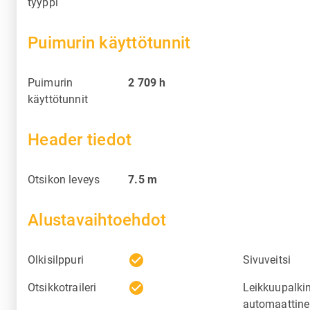
tyyppi
Puimurin käyttötunnit
Puimurin
2 709
h
käyttötunnit
Header tiedot
Otsikon leveys
7.5
m
Alustavaihtoehdot
check_circle
Olkisilppuri
Sivuveitsi
check_circle
Otsikkotraileri
Leikkuupalki
automaattin