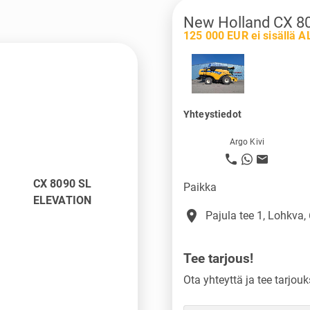
New Holland CX 8
125 000 EUR ei sisällä A
Yhteystiedot
Argo Kivi
CX 8090 SL
Paikka
ELEVATION
place
Pajula tee 1, Lohkva,
Tee tarjous!
Ota yhteyttä ja tee tarjouk