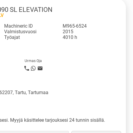
090 SL ELEVATION
LV
Machineric ID
M965-6524
Valmistusvuosi
2015
Työajat
4010 h
Urmas Oja
 62207, Tartu, Tartumaa
sesi. Myyjä käsittelee tarjouksesi 24 tunnin sisällä.