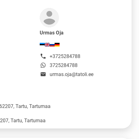
Urmas Oja
+3725284788
3725284788
urmas.oja@tatoli.ee
 62207, Tartu, Tartumaa