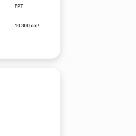
FPT
10 300
cm³