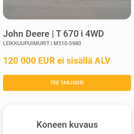
John Deere | T 670 i 4WD
LEIKKUUPUIMURIT | M510-5980
120 000 EUR ei sisällä ALV
TEE TARJOUS!
Koneen kuvaus