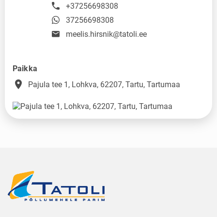
+37256698308
37256698308
meelis.hirsnik@tatoli.ee
Paikka
place
Pajula tee 1, Lohkva, 62207, Tartu, Tartumaa