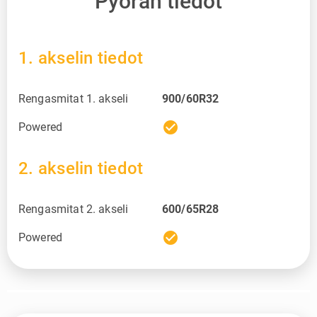
Pyörän tiedot
1. akselin tiedot
Rengasmitat 1. akseli
900/60R32
check_circle
Powered
2. akselin tiedot
Rengasmitat 2. akseli
600/65R28
check_circle
Powered