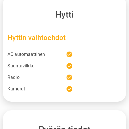
Hytti
Hyttin vaihtoehdot
check_circle
AC automaattinen
check_circle
Suuntavilkku
check_circle
Radio
check_circle
Kamerat