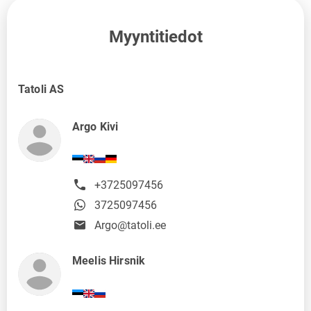
Myyntitiedot
Tatoli AS
Argo Kivi
+3725097456
3725097456
Argo@tatoli.ee
Meelis Hirsnik