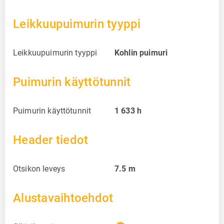
Leikkuupuimurin tyyppi
Leikkuupuimurin tyyppi
Kohlin puimuri
Puimurin käyttötunnit
Puimurin käyttötunnit
1 633
h
Header tiedot
Otsikon leveys
7.5
m
Alustavaihtoehdot