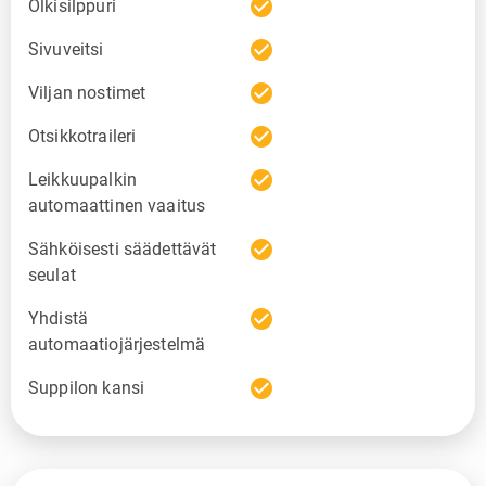
check_circle
Olkisilppuri
check_circle
Sivuveitsi
check_circle
Viljan nostimet
check_circle
Otsikkotraileri
check_circle
Leikkuupalkin
automaattinen vaaitus
check_circle
Sähköisesti säädettävät
seulat
check_circle
Yhdistä
automaatiojärjestelmä
check_circle
Suppilon kansi