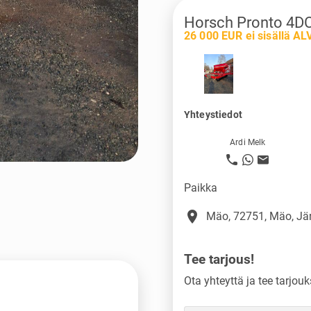
Horsch Pronto 4D
26 000 EUR ei sisällä AL
Yhteystiedot
Ardi Melk
Paikka
place
Mäo, 72751, Mäo, J
Tee tarjous!
Ota yhteyttä ja tee tarjouk