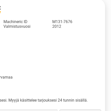
C
V
Machineric ID
M131-7676
Valmistusvuosi
2012
ärvamaa
sesi. Myyjä käsittelee tarjouksesi 24 tunnin sisällä.