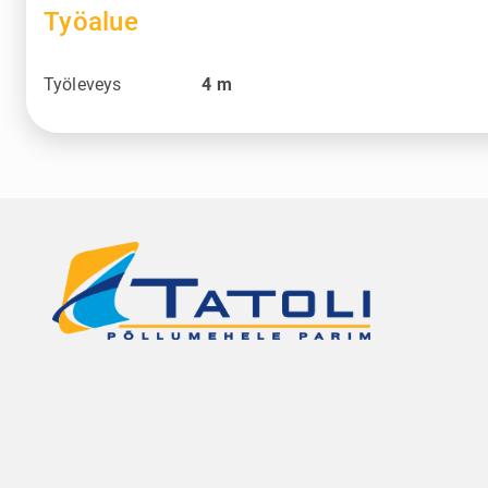
Työalue
Työleveys
4
m