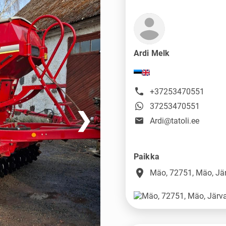
Ardi Melk
+37253470551
37253470551
❯
Ardi@tatoli.ee
Paikka
place
Mäo, 72751, Mäo, J