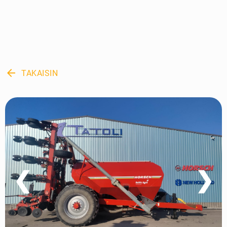
arrow_back
TAKAISIN
❮
❯