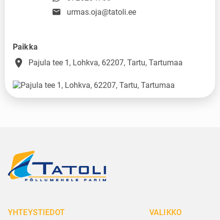
urmas.oja@tatoli.ee
Paikka
place
Pajula tee 1, Lohkva, 62207, Tartu, Tartumaa
YHTEYSTIEDOT
VALIKKO