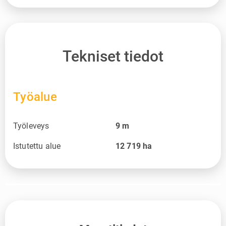
Tekniset tiedot
Työalue
Työleveys
9
m
Istutettu alue
12 719
ha