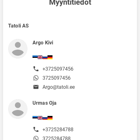
Myyntitiedot
Tatoli AS
Argo Kivi
+3725097456
3725097456
Argo@tatoli.ee
Urmas Oja
+3725284788
3725284788