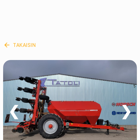
arrow_back
TAKAISIN
❮
❯