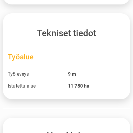
Tekniset tiedot
Työalue
Työleveys
9
m
Istutettu alue
11 780
ha