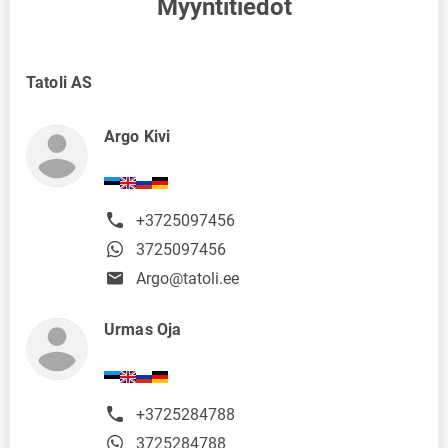
Myyntitiedot
Tatoli AS
Argo Kivi
+3725097456
3725097456
Argo@tatoli.ee
Urmas Oja
+3725284788
3725284788