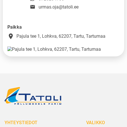
urmas.oja@tatoli.ee
Paikka
place
Pajula tee 1, Lohkva, 62207, Tartu, Tartumaa
YHTEYSTIEDOT
VALIKKO