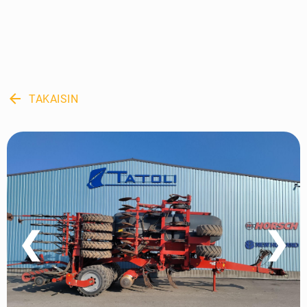
arrow_back
TAKAISIN
❮
❯