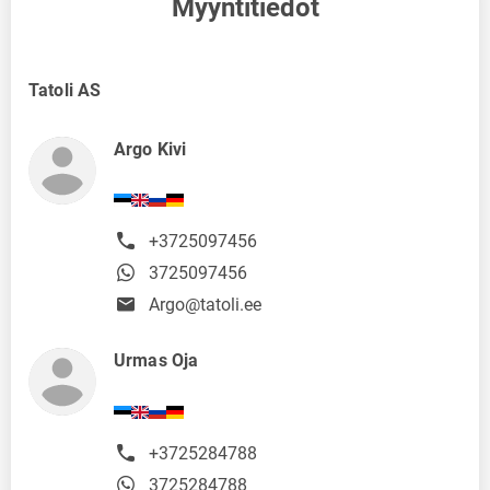
Myyntitiedot
Tatoli AS
Argo Kivi
+3725097456
3725097456
Argo@tatoli.ee
Urmas Oja
+3725284788
3725284788