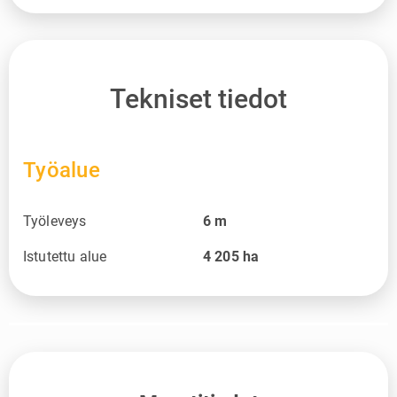
Tekniset tiedot
Työalue
Työleveys
6
m
Istutettu alue
4 205
ha