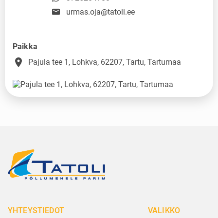
urmas.oja@tatoli.ee
Paikka
place
Pajula tee 1, Lohkva, 62207, Tartu, Tartumaa
YHTEYSTIEDOT
VALIKKO