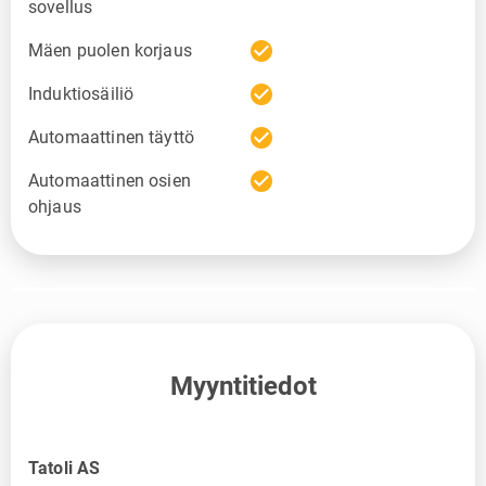
sovellus
check_circle
Mäen puolen korjaus
check_circle
Induktiosäiliö
check_circle
Automaattinen täyttö
check_circle
Automaattinen osien
ohjaus
Myyntitiedot
Tatoli AS