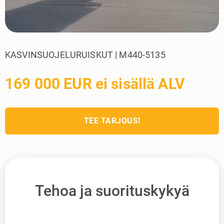
KASVINSUOJELURUISKUT | M440-5135
169 000 EUR ei sisällä ALV
TEE TARJOUS!
Tehoa ja suorituskykyä