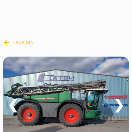
arrow_back
TAKAISIN
❮
❯