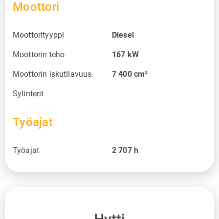
Moottori
Moottorityyppi
Diesel
Moottorin teho
167
kW
Moottorin iskutilavuus
7 400
cm³
Sylinterit
Työajat
Työajat
2 707
h