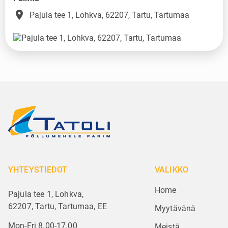
place
Pajula tee 1, Lohkva, 62207, Tartu, Tartumaa
YHTEYSTIEDOT
VALIKKO
Home
Pajula tee 1, Lohkva,
62207, Tartu, Tartumaa, EE
Myytävänä
Mon-Fri 8.00-17.00
Meistä