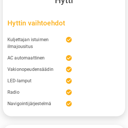
Hytti
Hyttin vaihtoehdot
check_circle
Kuljettajan istuimen
ilmajousitus
check_circle
AC automaattinen
check_circle
Vakionopeudensäädin
check_circle
LED-lamput
check_circle
Radio
check_circle
Navigointijärjestelmä