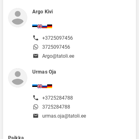
Argo Kivi
+3725097456
3725097456
Argo@tatoli.ee
Urmas Oja
+3725284788
3725284788
urmas.oja@tatoli.ee
Paikka