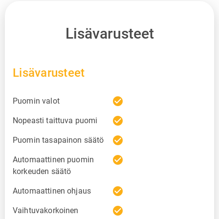
Lisävarusteet
Lisävarusteet
check_circle
Puomin valot
check_circle
Nopeasti taittuva puomi
check_circle
Puomin tasapainon säätö
check_circle
Automaattinen puomin
korkeuden säätö
check_circle
Automaattinen ohjaus
check_circle
Vaihtuvakorkoinen